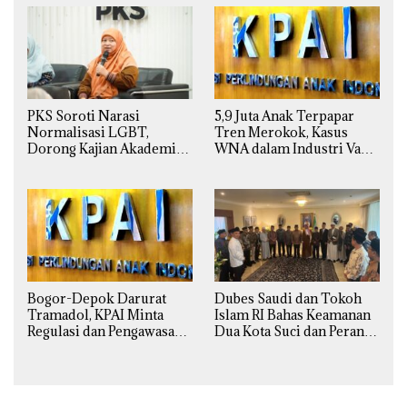
PKS Soroti Narasi
5,9 Juta Anak Terpapar
Normalisasi LGBT,
Tren Merokok, Kasus
Dorong Kajian Akademik
WNA dalam Industri Vape
yang Utuh dari Perspektif
Ilegal Kian
Ilmiah, Sosial, Budaya, dan
Mengkhawatirkan
Agama
Bogor-Depok Darurat
Dubes Saudi dan Tokoh
Tramadol, KPAI Minta
Islam RI Bahas Keamanan
Regulasi dan Pengawasan
Dua Kota Suci dan Peran
Diperketat
Strategis Indonesia