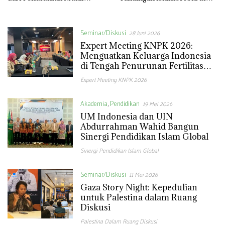
APBN 2027
Era Geopolitik Baru
Seminar/Diskusi
28 Juni 2026
Expert Meeting KNPK 2026:
Menguatkan Keluarga Indonesia
di Tengah Penurunan Fertilitas
dan Aging Society
Expert Meeting KNPK 2026
Akademia
,
Pendidikan
19 Mei 2026
UM Indonesia dan UIN
Abdurrahman Wahid Bangun
Sinergi Pendidikan Islam Global
Sinergi Pendidikan Islam Global
Seminar/Diskusi
11 Mei 2026
Gaza Story Night: Kepedulian
untuk Palestina dalam Ruang
Diskusi
Palestina Dalam Ruang Diskusi