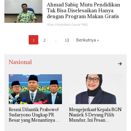
Ahmad Sabiq: Mutu Pendidikan
Tak Bisa Diselesaikan Hanya
dengan Program Makan Gratis
Mutu Pendidikan Lewat MBG
Paginasi
1
2
…
13
Berikutnya »
pos
Nasional
Resmi Dilantik Prabowo!
Mengejutkan! Kepala BGN
Sudaryono Ungkap PR
Naniek S Deyang Pilih
Besar yang Menantinya di
Mundur, Ini Pesan
Badan Gizi Nasional
Presiden Prabowo