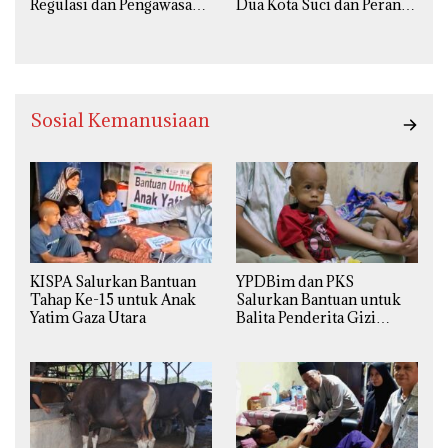
Regulasi dan Pengawasan
Dua Kota Suci dan Peran
Diperketat
Strategis Indonesia
Sosial Kemanusiaan
KISPA Salurkan Bantuan
YPDBim dan PKS
Tahap Ke-15 untuk Anak
Salurkan Bantuan untuk
Yatim Gaza Utara
Balita Penderita Gizi
Buruk di Jakarta Barat