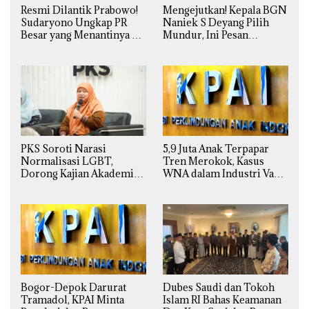
Resmi Dilantik Prabowo!
Mengejutkan! Kepala BGN
Sudaryono Ungkap PR
Naniek S Deyang Pilih
Besar yang Menantinya di
Mundur, Ini Pesan
Badan Gizi Nasional
Presiden Prabowo
PKS Soroti Narasi
5,9 Juta Anak Terpapar
Normalisasi LGBT,
Tren Merokok, Kasus
Dorong Kajian Akademik
WNA dalam Industri Vape
yang Utuh dari Perspektif
Ilegal Kian
Ilmiah, Sosial, Budaya, dan
Mengkhawatirkan
Agama
Bogor-Depok Darurat
Dubes Saudi dan Tokoh
Tramadol, KPAI Minta
Islam RI Bahas Keamanan