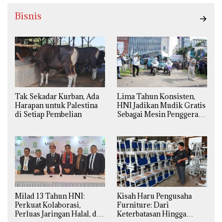
Bisnis
Tak Sekadar Kurban, Ada
Lima Tahun Konsisten,
Harapan untuk Palestina
HNI Jadikan Mudik Gratis
di Setiap Pembelian
Sebagai Mesin Penggerak
Ekonomi Syariah di
Daerah
Milad 13 Tahun HNI:
Kisah Haru Pengusaha
Perkuat Kolaborasi,
Furniture: Dari
Perluas Jaringan Halal, dan
Keterbatasan Hingga