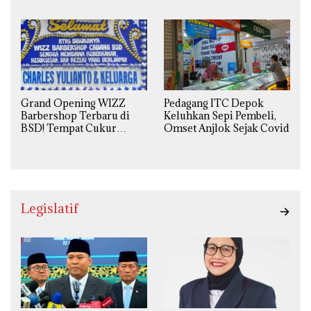
Luncurkan Inovasi
Pesanan Ribuan Set Meja-
Hiburan
Kursi Sekolah
Grand Opening WIZZ
Pedagang ITC Depok
Barbershop Terbaru di
Keluhkan Sepi Pembeli,
BSD! Tempat Cukur
Omset Anjlok Sejak Covid
Kekinian Premium Harga
Kaki Lima
Legislatif