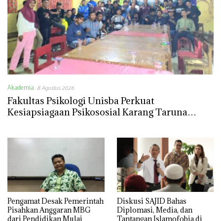
Akademia
8 Agustus 2026
Fakultas Psikologi Unisba Perkuat
Kesiapsiagaan Psikososial Karang Taruna
Pasirlangu melalui Dua Modul dan Satu
Booklet
Pengamat Desak Pemerintah
Diskusi SAJID Bahas
Pisahkan Anggaran MBG
Diplomasi, Media, dan
dari Pendidikan Mulai
Tantangan Islamofobia di