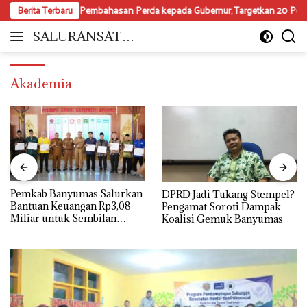
Langsung
ogres Pembahasan Perda kepada Gubernur, Targetkan 20 Perda Rampung
Berita Terbaru
ke
konten
SALURANSATU.
Moderat
COM
dan
Mencerdaskan
Akademia
Pemkab Banyumas Salurkan
DPRD Jadi Tukang Stempel?
Bantuan Keuangan Rp3,08
Pengamat Soroti Dampak
Miliar untuk Sembilan
Koalisi Gemuk Banyumas
Parpol