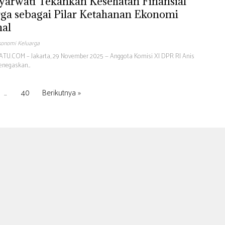
yarwati Tekankan Kesehatan Finansial
ga sebagai Pilar Ketahanan Ekonomi
nal
konomi Keluarga
U.COM – Jakarta, 29 November 2025 — Anggota Komisi XI DPR RI Anis
enegaskan…
…
40
Berikutnya »