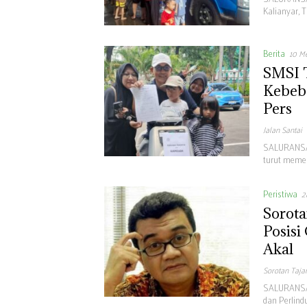
Kalianyar, 
Berita
10 M
SMSI T
Kebeba
Pers
Jalan Santai
SALURANSAT
turut memer
Peristiwa
2
Sorota
Posisi
Akal
Sorotan Taj
SALURANSAT
dan Perlind