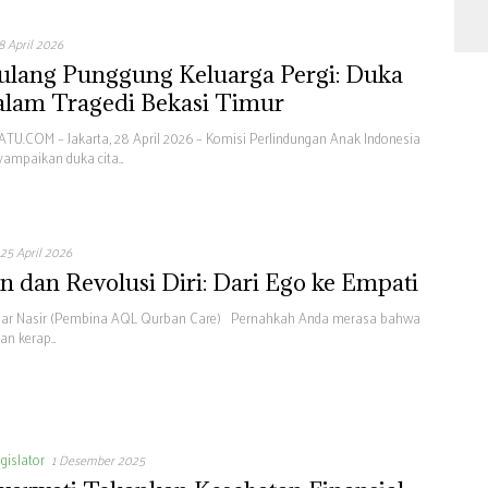
S
Ut
8 April 2026
Ke
y
ulang Punggung Keluarga Pergi: Duka
Te
lam Tragedi Bekasi Timur
Sa
U.COM – Jakarta, 28 April 2026 – Komisi Perlindungan Anak Indonesia
yampaikan duka cita…
25 April 2026
 dan Revolusi Diri: Dari Ego ke Empati
tiar Nasir (Pembina AQL Qurban Care) Pernahkah Anda merasa bahwa
an kerap…
gislator
1 Desember 2025