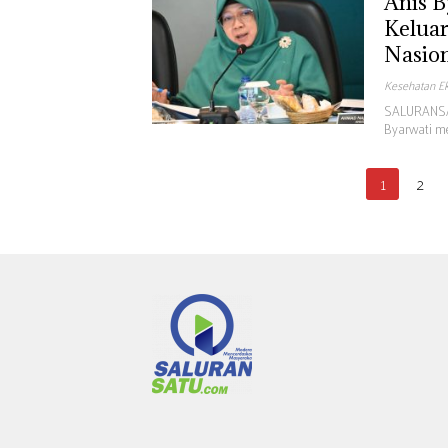
Anis B
Keluar
Nasio
Kesehatan E
SALURANSAT
Byarwati m
Paginasi
1
2
pos