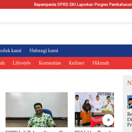
Bapemperda DPRD DKI Laporkan Progres Pembahasan Perda kepada G
oduk kami
Hubungi kami
rah
Lifestyle
Komunitas
Kuliner
Hikmah
N
R
Di
P
S