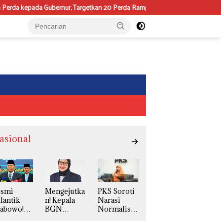
ubernur, Targetkan 20 Perda Rampung 2026
Fakultas Psikologi
asional
esmi
Mengejutka
PKS Soroti
lantik
n! Kepala
Narasi
rabowo!
BGN
Normalisas
udaryono
Naniek S
i LGBT,