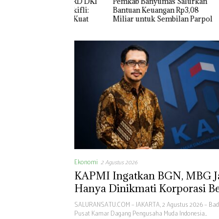
ksi PKS DPRD DKI
Pemkab Banyumas Salurkan
DPRD Ja
Taufik Zoelkifli:
Bantuan Keuangan Rp3,08
Pengama
aksi Yang Kuat
Miliar untuk Sembilan Parpol
Koalisi
Ekonomi
2 Agustus 2026
KAPMI Ingatkan BGN, MBG J
Hanya Dinikmati Korporasi B
SALURANSATU.COM – JAKARTA, 2 Agustus 2026 – Ba
Pusat Kamar Dagang Pengusaha Muda Indonesia…