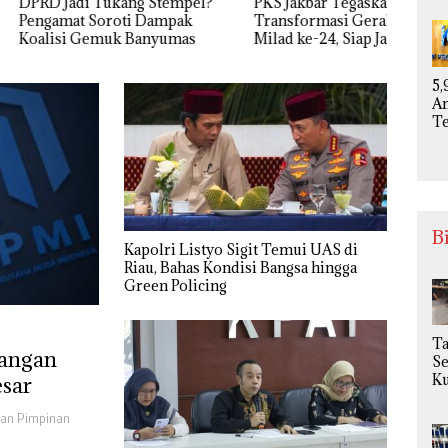
di Tukang Stempel?
PKS Jakbar Tegaskan
Bukan
U
t Soroti Dampak
Transformasi Gerakan di
Copo
Be
 Gemuk Banyumas
Milad ke-24, Siap Jadi Partai
M
Paling Depan Bela Rakyat
di
Gi
5,
Na
A
T
T
M
K
d
In
Va
B
Ki
Kapolri Listyo Sigit Temui UAS di
M
Riau, Bahas Kondisi Bangsa hingga
at
Green Policing
T
angan
S
Ku
esar
H
dan Pimpinan
u
Pa