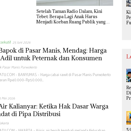
Se
P
Setelah Taman Radio Dalam, Kini
Ki
Tebet: Berapa Lagi Anak Harus
P
Menjadi Korban Ruang Publik yang
Fu
Tidak Aman?
Da
Ke
n 
sekutif
25 Juni 2026
P
Ri
Bapok di Pasar Manis, Mendag: Harga
Me
L
 Adil untuk Peternak dan Konsumen
S
k Pasar Manis Purwokerto
U.COM – BANYUMAS – Harga cabai rawit di Pasar Manis Purwokerto
isaran Rp40.000–Rp50.000…
R
Di
1 Mei 2026
P
S
 Air Kalianyar: Ketika Hak Dasar Warga
U
dat di Pipa Distribusi
Be
M
Jakarta
di
U.COM – JAKARTA — Krisis air bersih kembali melanda Kelurahan
Gi
5,