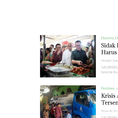
Ekonomi
,
Ek
Sidak 
Harus
Mendah Sida
SALURANSAT
turun ke k
Peristiwa
3
Krisis
Tersen
Krisis Air Di 
SALURANSAT