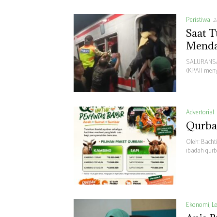
Peristiwa
2
Saat T
Menda
SALURANSAT
(KPAI) men
Advertorial
Qurban
Oleh: Bach
ibadah qurb
Ekonomi
,
Le