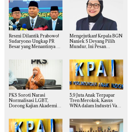
Resmi Dilantik Prabowo!
Mengejutkan! Kepala BGN
Sudaryono Ungkap PR
Naniek S Deyang Pilih
Besar yang Menantinya di
Mundur, Ini Pesan
Badan Gizi Nasional
Presiden Prabowo
PKS Soroti Narasi
5,9 Juta Anak Terpapar
Normalisasi LGBT,
Tren Merokok, Kasus
Dorong Kajian Akademik
WNA dalam Industri Vape
yang Utuh dari Perspektif
Ilegal Kian
Ilmiah, Sosial, Budaya, dan
Mengkhawatirkan
Agama