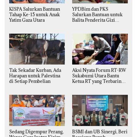
KISPA Salurkan Bantuan
YPDBim dan PKS
Tahap Ke-15 untuk Anak
Salurkan Bantuan untuk
Yatim Gaza Utara
Balita Penderita Gizi
Buruk di Jakarta Barat
Tak Sekadar Kurban, Ada
Aksi Nyata Forum RT-RW
Harapan untuk Palestina
Sukabumi Utara Bantu
di Setiap Pembelian
Ketua RT yang Terbaring
Sakit
Sedang Digempur Perang,
BSMI dan UB Sinergi, Beri