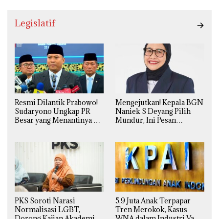
Legislatif
Resmi Dilantik Prabowo!
Mengejutkan! Kepala BGN
Sudaryono Ungkap PR
Naniek S Deyang Pilih
Besar yang Menantinya di
Mundur, Ini Pesan
Badan Gizi Nasional
Presiden Prabowo
PKS Soroti Narasi
5,9 Juta Anak Terpapar
Normalisasi LGBT,
Tren Merokok, Kasus
Dorong Kajian Akademik
WNA dalam Industri Vape