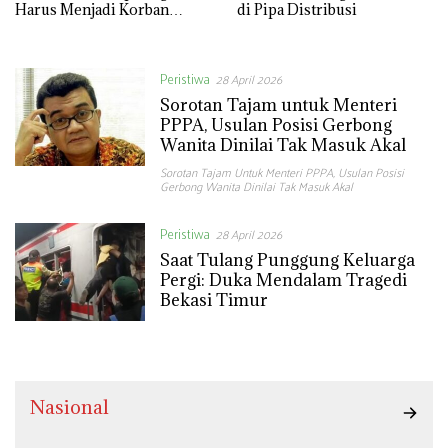
Harus Menjadi Korban
di Pipa Distribusi
Ruang Publik yang Tidak
Aman?
Peristiwa
28 April 2026
Sorotan Tajam untuk Menteri
PPPA, Usulan Posisi Gerbong
Wanita Dinilai Tak Masuk Akal
Sorotan Tajam Untuk Menteri PPPA
,
Usulan Posisi
Gerbong Wanita Dinilai Tak Masuk Akal
Peristiwa
28 April 2026
Saat Tulang Punggung Keluarga
Pergi: Duka Mendalam Tragedi
Bekasi Timur
Nasional