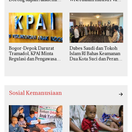
yang Utuh dari Perspektif
Ilegal Kian
Ilmiah, Sosial, Budaya, dan
Mengkhawatirkan
Agama
Bogor-Depok Darurat
Dubes Saudi dan Tokoh
Tramadol, KPAI Minta
Islam RI Bahas Keamanan
Regulasi dan Pengawasan
Dua Kota Suci dan Peran
Diperketat
Strategis Indonesia
Sosial Kemanusiaan