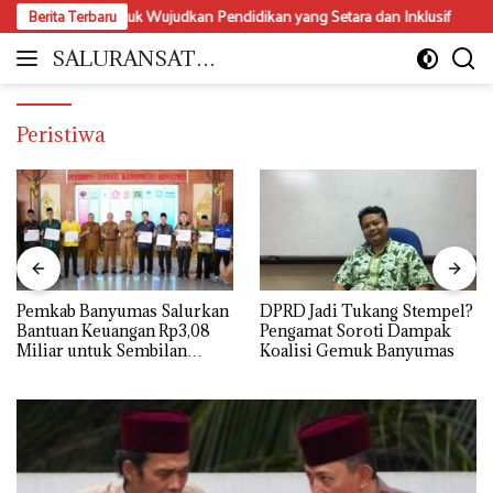
Langsung
ilitas untuk Wujudkan Pendidikan yang Setara dan Inklusif
Berita Terbaru
Dari 
ke
konten
SALURANSATU.
Moderat
COM
dan
Mencerdaskan
Peristiwa
Pemkab Banyumas Salurkan
DPRD Jadi Tukang Stempel?
Bantuan Keuangan Rp3,08
Pengamat Soroti Dampak
Miliar untuk Sembilan
Koalisi Gemuk Banyumas
Parpol