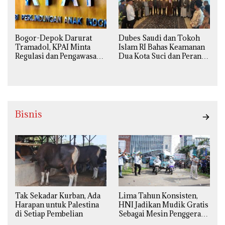
Bogor-Depok Darurat
Dubes Saudi dan Tokoh
Tramadol, KPAI Minta
Islam RI Bahas Keamanan
Regulasi dan Pengawasan
Dua Kota Suci dan Peran
Diperketat
Strategis Indonesia
Bisnis
Tak Sekadar Kurban, Ada
Lima Tahun Konsisten,
Harapan untuk Palestina
HNI Jadikan Mudik Gratis
di Setiap Pembelian
Sebagai Mesin Penggerak
Ekonomi Syariah di