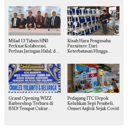
Daerah
Milad 13 Tahun HNI:
Kisah Haru Pengusaha
Perkuat Kolaborasi,
Furniture: Dari
Perluas Jaringan Halal, dan
Keterbatasan Hingga
Luncurkan Inovasi
Pesanan Ribuan Set Meja-
Hiburan
Kursi Sekolah
Grand Opening WIZZ
Pedagang ITC Depok
Barbershop Terbaru di
Keluhkan Sepi Pembeli,
BSD! Tempat Cukur
Omset Anjlok Sejak Covid
Kekinian Premium Harga
Kaki Lima