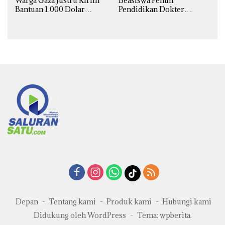
Warga Gaza Justru Kirim
Beasiswa Penuh
Bantuan 1.000 Dolar
Pendidikan Dokter
untuk Korban Banjir
Spesialis Obgin untuk
Sumatra
Palestina
Depan
Tentang kami
Produk kami
Hubungi kami
Didukung oleh WordPress
-
Tema: wpberita.