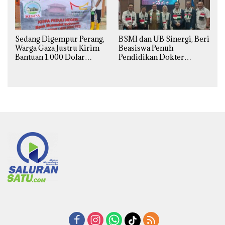
Sedang Digempur Perang,
BSMI dan UB Sinergi, Beri
Warga Gaza Justru Kirim
Beasiswa Penuh
Bantuan 1.000 Dolar
Pendidikan Dokter
untuk Korban Banjir
Spesialis Obgin untuk
Sumatra
Palestina