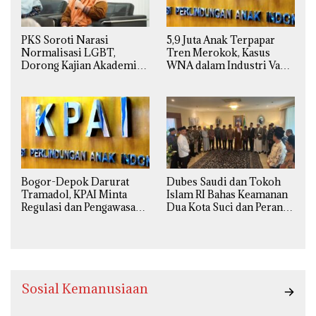
PKS Soroti Narasi
5,9 Juta Anak Terpapar
Normalisasi LGBT,
Tren Merokok, Kasus
Dorong Kajian Akademik
WNA dalam Industri Vape
yang Utuh dari Perspektif
Ilegal Kian
Ilmiah, Sosial, Budaya, dan
Mengkhawatirkan
Agama
Bogor-Depok Darurat
Dubes Saudi dan Tokoh
Tramadol, KPAI Minta
Islam RI Bahas Keamanan
Regulasi dan Pengawasan
Dua Kota Suci dan Peran
Diperketat
Strategis Indonesia
Sosial Kemanusiaan