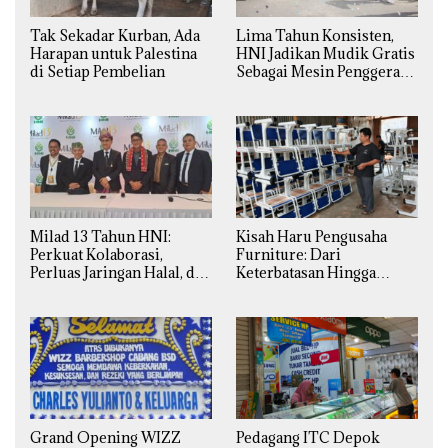
Tak Sekadar Kurban, Ada
Lima Tahun Konsisten,
Harapan untuk Palestina
HNI Jadikan Mudik Gratis
di Setiap Pembelian
Sebagai Mesin Penggerak
Ekonomi Syariah di
Daerah
Milad 13 Tahun HNI:
Kisah Haru Pengusaha
Perkuat Kolaborasi,
Furniture: Dari
Perluas Jaringan Halal, dan
Keterbatasan Hingga
Luncurkan Inovasi
Pesanan Ribuan Set Meja-
Hiburan
Kursi Sekolah
Grand Opening WIZZ
Pedagang ITC Depok