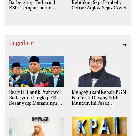
Barbershop Terbaru di
Keluhkan Sepi Pembeli,
BSD! Tempat Cukur
Omset Anjlok Sejak Covid
Kekinian Premium Harga
Kaki Lima
Legislatif
Resmi Dilantik Prabowo!
Mengejutkan! Kepala BGN
Sudaryono Ungkap PR
Naniek S Deyang Pilih
Besar yang Menantinya di
Mundur, Ini Pesan
Badan Gizi Nasional
Presiden Prabowo