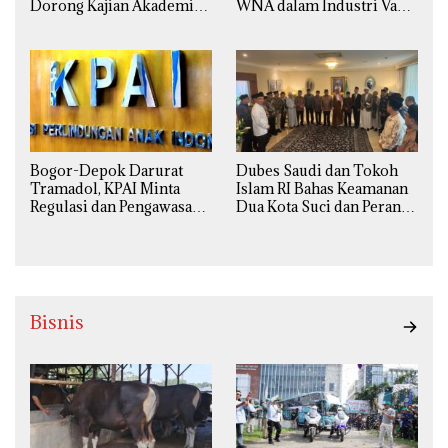
Dorong Kajian Akademik
WNA dalam Industri Vape
yang Utuh dari Perspektif
Ilegal Kian
Ilmiah, Sosial, Budaya, dan
Mengkhawatirkan
Agama
Bogor-Depok Darurat
Dubes Saudi dan Tokoh
Tramadol, KPAI Minta
Islam RI Bahas Keamanan
Regulasi dan Pengawasan
Dua Kota Suci dan Peran
Diperketat
Strategis Indonesia
Bisnis