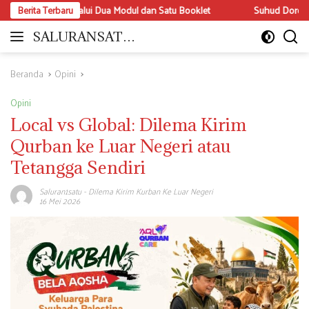
Langsung
melalui Dua Modul dan Satu Booklet
Berita Terbaru
Suhud Dorong Optimalisasi Per
ke
konten
SALURANSATU.
Moderat
COM
dan
Mencerdaskan
Beranda
Opini
Opini
Local vs Global: Dilema Kirim
Qurban ke Luar Negeri atau
Tetangga Sendiri
Saluran1satu
-
Dilema Kirim Kurban Ke Luar Negeri
16 Mei 2026