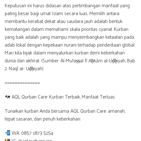
Keputusan ini harus didasari atas pertimbangan manfaat yang
paling besar bagi umat Islam secara luas. Memilih antara
membantu kerabat dekat atau saudara jauh adalah bentuk
kematangan dalam memahami skala prioritas syariat. Kurban
yang baik adalah yang mampu menyeimbangkan ketaatan pada
adab lokal dengan kepekaan nurani terhadap penderitaan global.
Mari kita bijak dalam menyalurkan kurban demi keberkahan
dunia dan akhirat. (Sumber: Al-Mufaṣṣal fī Aḥkām al-Uḍḥiyah, Bab
2: Naql al- Uḍḥiyah).
==============
AQL Qurban Care: Kurban Terbaik, Manfaat Terluas
Tunaikan kurban Anda bersama AQL Qurban Care: amanah,
tepat sasaran, dan penuh keberkahan.
WA: 0857 1873 5254
IG: @aql.qurbancare