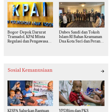
Agama
Bogor-Depok Darurat
Dubes Saudi dan Tokoh
Tramadol, KPAI Minta
Islam RI Bahas Keamanan
Regulasi dan Pengawasan
Dua Kota Suci dan Peran
Diperketat
Strategis Indonesia
Sosial Kemanusiaan
KISPA Salurkan Bantuan
YPDBim dan PKS