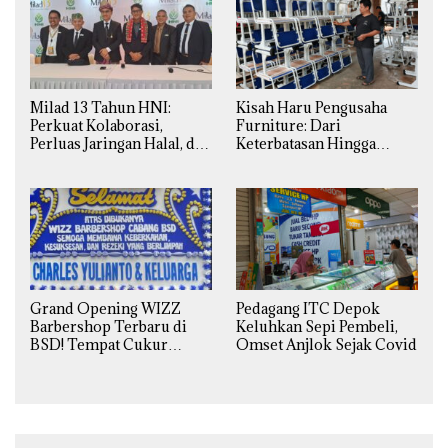
Milad 13 Tahun HNI:
Kisah Haru Pengusaha
Perkuat Kolaborasi,
Furniture: Dari
Perluas Jaringan Halal, dan
Keterbatasan Hingga
Luncurkan Inovasi
Pesanan Ribuan Set Meja-
Hiburan
Kursi Sekolah
Grand Opening WIZZ
Pedagang ITC Depok
Barbershop Terbaru di
Keluhkan Sepi Pembeli,
BSD! Tempat Cukur
Omset Anjlok Sejak Covid
Kekinian Premium Harga
Kaki Lima