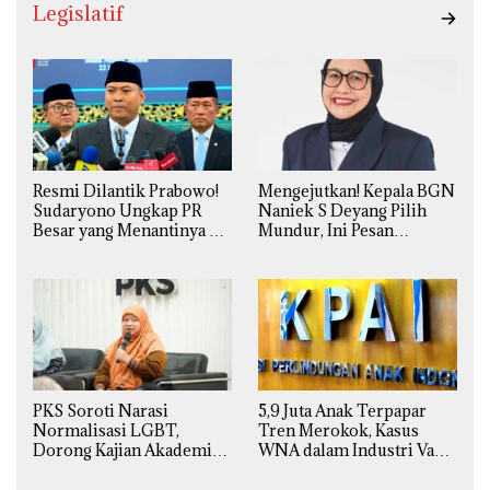
Legislatif
Resmi Dilantik Prabowo!
Mengejutkan! Kepala BGN
Sudaryono Ungkap PR
Naniek S Deyang Pilih
Besar yang Menantinya di
Mundur, Ini Pesan
Badan Gizi Nasional
Presiden Prabowo
PKS Soroti Narasi
5,9 Juta Anak Terpapar
Normalisasi LGBT,
Tren Merokok, Kasus
Dorong Kajian Akademik
WNA dalam Industri Vape
yang Utuh dari Perspektif
Ilegal Kian
Ilmiah, Sosial, Budaya, dan
Mengkhawatirkan