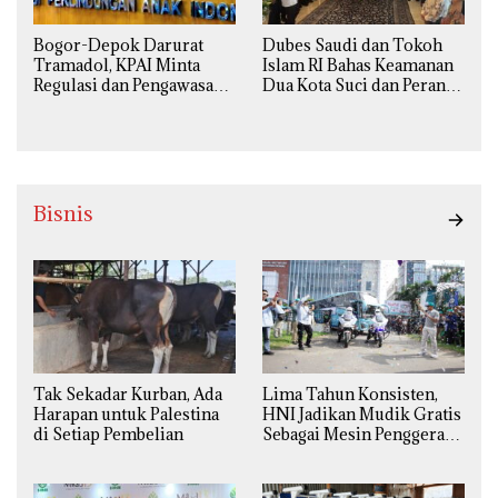
Bogor-Depok Darurat
Dubes Saudi dan Tokoh
Tramadol, KPAI Minta
Islam RI Bahas Keamanan
Regulasi dan Pengawasan
Dua Kota Suci dan Peran
Diperketat
Strategis Indonesia
Bisnis
Tak Sekadar Kurban, Ada
Lima Tahun Konsisten,
Harapan untuk Palestina
HNI Jadikan Mudik Gratis
di Setiap Pembelian
Sebagai Mesin Penggerak
Ekonomi Syariah di
Daerah