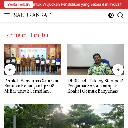
Langsung
isabilitas untuk Wujudkan Pendidikan yang Setara dan Inklusif
Berita Terbaru
Da
ke
konten
SALURANSATU.
Moderat
COM
dan
Mencerdaskan
Peringati Hari Ibu
Pemkab Banyumas Salurkan
DPRD Jadi Tukang Stempel?
Bantuan Keuangan Rp3,08
Pengamat Soroti Dampak
Miliar untuk Sembilan
Koalisi Gemuk Banyumas
Parpol