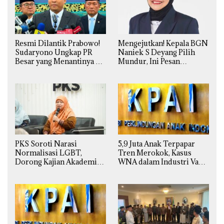
Resmi Dilantik Prabowo!
Mengejutkan! Kepala BGN
Sudaryono Ungkap PR
Naniek S Deyang Pilih
Besar yang Menantinya di
Mundur, Ini Pesan
Badan Gizi Nasional
Presiden Prabowo
PKS Soroti Narasi
5,9 Juta Anak Terpapar
Normalisasi LGBT,
Tren Merokok, Kasus
Dorong Kajian Akademik
WNA dalam Industri Vape
yang Utuh dari Perspektif
Ilegal Kian
Ilmiah, Sosial, Budaya, dan
Mengkhawatirkan
Agama