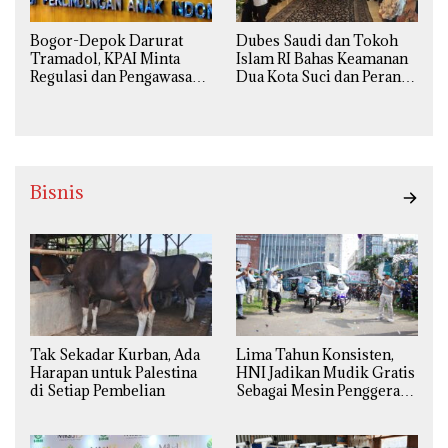
Bogor-Depok Darurat
Dubes Saudi dan Tokoh
Tramadol, KPAI Minta
Islam RI Bahas Keamanan
Regulasi dan Pengawasan
Dua Kota Suci dan Peran
Diperketat
Strategis Indonesia
Bisnis
Tak Sekadar Kurban, Ada
Lima Tahun Konsisten,
Harapan untuk Palestina
HNI Jadikan Mudik Gratis
di Setiap Pembelian
Sebagai Mesin Penggerak
Ekonomi Syariah di
Daerah