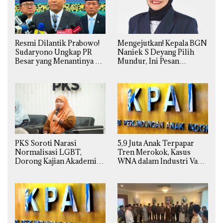
Resmi Dilantik Prabowo!
Mengejutkan! Kepala BGN
Sudaryono Ungkap PR
Naniek S Deyang Pilih
Besar yang Menantinya di
Mundur, Ini Pesan
Badan Gizi Nasional
Presiden Prabowo
PKS Soroti Narasi
5,9 Juta Anak Terpapar
Normalisasi LGBT,
Tren Merokok, Kasus
Dorong Kajian Akademik
WNA dalam Industri Vape
yang Utuh dari Perspektif
Ilegal Kian
Ilmiah, Sosial, Budaya, dan
Mengkhawatirkan
Agama