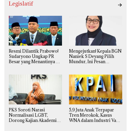
Legislatif
Resmi Dilantik Prabowo!
Mengejutkan! Kepala BGN
Sudaryono Ungkap PR
Naniek S Deyang Pilih
Besar yang Menantinya di
Mundur, Ini Pesan
Badan Gizi Nasional
Presiden Prabowo
PKS Soroti Narasi
5,9 Juta Anak Terpapar
Normalisasi LGBT,
Tren Merokok, Kasus
Dorong Kajian Akademik
WNA dalam Industri Vape
yang Utuh dari Perspektif
Ilegal Kian
Ilmiah, Sosial, Budaya, dan
Mengkhawatirkan