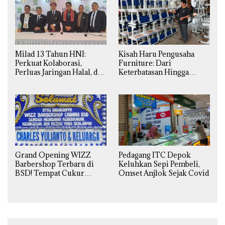
Milad 13 Tahun HNI:
Kisah Haru Pengusaha
Perkuat Kolaborasi,
Furniture: Dari
Perluas Jaringan Halal, dan
Keterbatasan Hingga
Luncurkan Inovasi
Pesanan Ribuan Set Meja-
Hiburan
Kursi Sekolah
Grand Opening WIZZ
Pedagang ITC Depok
Barbershop Terbaru di
Keluhkan Sepi Pembeli,
BSD! Tempat Cukur
Omset Anjlok Sejak Covid
Kekinian Premium Harga
Kaki Lima