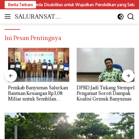
Langsung
alisasi Perda Disabilitas untuk Wujudkan Pendidikan yang Setara dan Inkl
Berita Terbaru
ke
konten
SALURANSATU.
Moderat
COM
dan
Mencerdaskan
Ini Pesan Pentingnya
Pemkab Banyumas Salurkan
DPRD Jadi Tukang Stempel?
Bantuan Keuangan Rp3,08
Pengamat Soroti Dampak
Miliar untuk Sembilan
Koalisi Gemuk Banyumas
Parpol