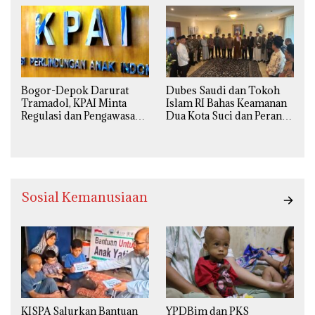
Agama
Bogor-Depok Darurat
Dubes Saudi dan Tokoh
Tramadol, KPAI Minta
Islam RI Bahas Keamanan
Regulasi dan Pengawasan
Dua Kota Suci dan Peran
Diperketat
Strategis Indonesia
Sosial Kemanusiaan
KISPA Salurkan Bantuan
YPDBim dan PKS