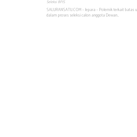
Seleksi BPJS
SALURANSATU.COM – Jepara – Polemik terkait batas u
dalam proses seleksi calon anggota Dewan…