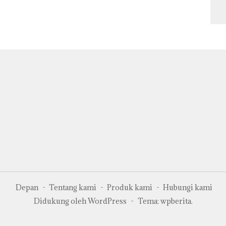
S
Ut
Ke
y
Te
Sa
Depan
Tentang kami
Produk kami
Hubungi kami
Didukung oleh WordPress
-
Tema: wpberita.