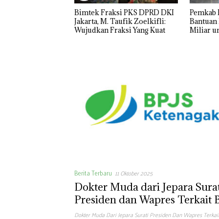
ksi PKS DPRD DKI
Pemkab Banyumas Salurkan
DPRD Ja
Taufik Zoelkifli:
Bantuan Keuangan Rp3,08
Pengama
aksi Yang Kuat
Miliar untuk Sembilan Parpol
Koalisi
Berita Terbaru
11 Oktober 2025
Dokter Muda dari Jepara Surat
Presiden dan Wapres Terkait B
Minimal Seleksi BPJS
Dokter Muda Dari Jepara Surati Presiden Dan Wapres Terkai