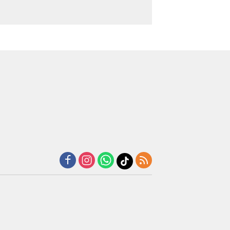
ukabumi
Warga Gaza
Beasiswa
ara Bantu
Justru
Penuh
tua RT
Kirim
Pendidikan
ang
Bantuan
Dokter
rbaring
1.000 Dolar
Spesialis
kit
untuk
Obgin
Korban
untuk
Banjir
Palestina
Sumatra