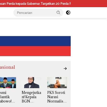
kepada Gubernur, Targetkan 20 Perda Rampung 2026
Fakultas P
asional
esmi
Mengejutka
PKS Soroti
lantik
n! Kepala
Narasi
rabowo!
BGN
Normalisas
udaryono
Naniek S
i LGBT,