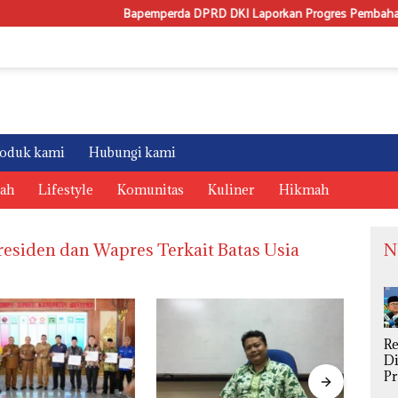
Bapemperda DPRD DKI Laporkan Progres Pembahasan Perda 
oduk kami
Hubungi kami
rah
Lifestyle
Komunitas
Kuliner
Hikmah
residen dan Wapres Terkait Batas Usia
N
R
Di
P
S