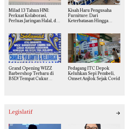
Milad 13 Tahun HNI:
Kisah Haru Pengusaha
Perkuat Kolaborasi,
Furniture: Dari
Perluas Jaringan Halal, dan
Keterbatasan Hingga
Luncurkan Inovasi
Pesanan Ribuan Set Meja-
Hiburan
Kursi Sekolah
Grand Opening WIZZ
Pedagang ITC Depok
Barbershop Terbaru di
Keluhkan Sepi Pembeli,
BSD! Tempat Cukur
Omset Anjlok Sejak Covid
Kekinian Premium Harga
Kaki Lima
Legislatif