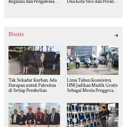
Regulasi dan Pengawasan
Dua Kota Suci dan Peran
Diperketat
Strategis Indonesia
Bisnis
Tak Sekadar Kurban, Ada
Lima Tahun Konsisten,
Harapan untuk Palestina
HNI Jadikan Mudik Gratis
di Setiap Pembelian
Sebagai Mesin Penggerak
Ekonomi Syariah di
Daerah