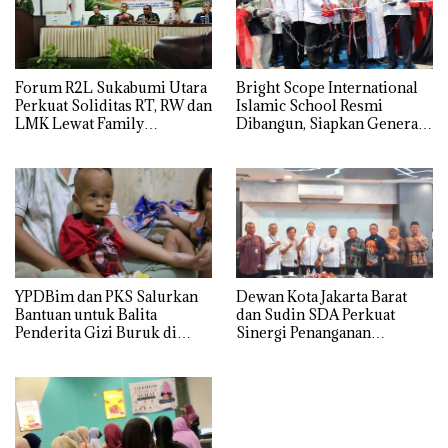
Forum R2L Sukabumi Utara
Bright Scope International
Perkuat Soliditas RT, RW dan
Islamic School Resmi
LMK Lewat Family
Dibangun, Siapkan Generasi
Gathering di Bogor
Islam Berdaya Saing Global
YPDBim dan PKS Salurkan
Dewan Kota Jakarta Barat
Bantuan untuk Balita
dan Sudin SDA Perkuat
Penderita Gizi Buruk di
Sinergi Penanganan
Jakarta Barat
Persoalan Air di Delapan
Kecamatan