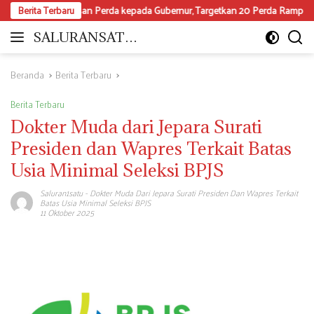
Langsung
an Perda kepada Gubernur, Targetkan 20 Perda Rampung 2026
Berita Terbaru
ke
konten
SALURANSATU.
Moderat
COM
dan
Mencerdaskan
Beranda
Berita Terbaru
Berita Terbaru
Dokter Muda dari Jepara Surati
Presiden dan Wapres Terkait Batas
Usia Minimal Seleksi BPJS
Saluran1satu
-
Dokter Muda Dari Jepara Surati Presiden Dan Wapres Terkait
Batas Usia Minimal Seleksi BPJS
11 Oktober 2025