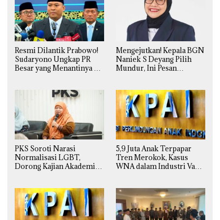
Resmi Dilantik Prabowo!
Mengejutkan! Kepala BGN
Sudaryono Ungkap PR
Naniek S Deyang Pilih
Besar yang Menantinya di
Mundur, Ini Pesan
Badan Gizi Nasional
Presiden Prabowo
PKS Soroti Narasi
5,9 Juta Anak Terpapar
Normalisasi LGBT,
Tren Merokok, Kasus
Dorong Kajian Akademik
WNA dalam Industri Vape
yang Utuh dari Perspektif
Ilegal Kian
Ilmiah, Sosial, Budaya, dan
Mengkhawatirkan
Agama