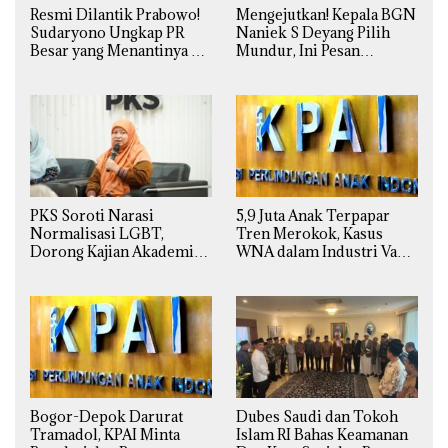
Resmi Dilantik Prabowo!
Mengejutkan! Kepala BGN
Sudaryono Ungkap PR
Naniek S Deyang Pilih
Besar yang Menantinya di
Mundur, Ini Pesan
Badan Gizi Nasional
Presiden Prabowo
PKS Soroti Narasi
5,9 Juta Anak Terpapar
Normalisasi LGBT,
Tren Merokok, Kasus
Dorong Kajian Akademik
WNA dalam Industri Vape
yang Utuh dari Perspektif
Ilegal Kian
Ilmiah, Sosial, Budaya, dan
Mengkhawatirkan
Agama
Bogor-Depok Darurat
Dubes Saudi dan Tokoh
Tramadol, KPAI Minta
Islam RI Bahas Keamanan