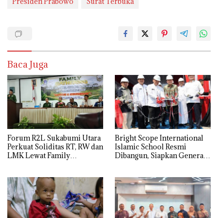
Presiden Prabowo
Surat Terbuka
Baca Juga
Forum R2L Sukabumi Utara
Bright Scope International
Perkuat Soliditas RT, RW dan
Islamic School Resmi
LMK Lewat Family
Dibangun, Siapkan Generasi
Gathering di Bogor
Islam Berdaya Saing Global