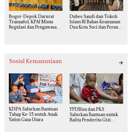
Bogor-Depok Darurat
Dubes Saudi dan Tokoh
Tramadol, KPAI Minta
Islam RI Bahas Keamanan
Regulasi dan Pengawasan
Dua Kota Suci dan Peran
Diperketat
Strategis Indonesia
Sosial Kemanusiaan
KISPA Salurkan Bantuan
YPDBim dan PKS
Tahap Ke-15 untuk Anak
Salurkan Bantuan untuk
Yatim Gaza Utara
Balita Penderita Gizi
Buruk di Jakarta Barat