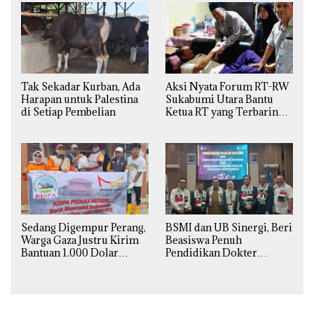
Tak Sekadar Kurban, Ada
Aksi Nyata Forum RT-RW
Harapan untuk Palestina
Sukabumi Utara Bantu
di Setiap Pembelian
Ketua RT yang Terbaring
Sakit
Sedang Digempur Perang,
BSMI dan UB Sinergi, Beri
Warga Gaza Justru Kirim
Beasiswa Penuh
Bantuan 1.000 Dolar
Pendidikan Dokter
untuk Korban Banjir
Spesialis Obgin untuk
Sumatra
Palestina