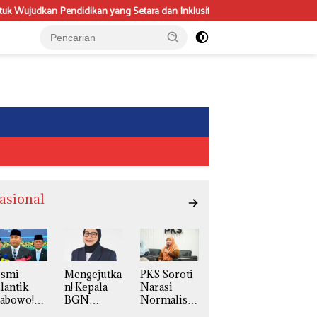
udkan Pendidikan yang Setara dan Inklusif
Dari Statistik ke Pro
asional
esmi
Mengejutka
PKS Soroti
lantik
n! Kepala
Narasi
rabowo!
BGN
Normalisas
udaryono
Naniek S
i LGBT,