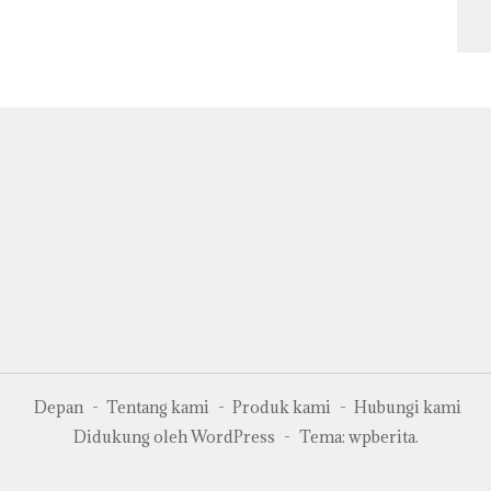
S
Ut
Ke
y
Te
Sa
Depan
Tentang kami
Produk kami
Hubungi kami
Didukung oleh WordPress
-
Tema: wpberita.