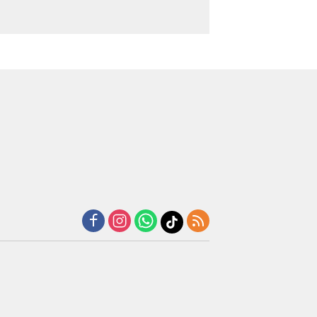
ukabumi
Warga Gaza
Beasiswa
ara Bantu
Justru
Penuh
tua RT
Kirim
Pendidikan
ang
Bantuan
Dokter
rbaring
1.000 Dolar
Spesialis
kit
untuk
Obgin
Korban
untuk
Banjir
Palestina
Sumatra