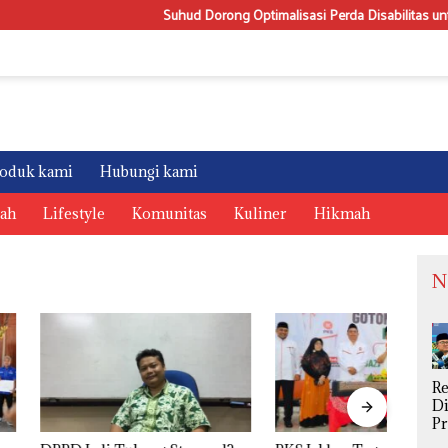
Suhud Dorong Optimalisasi Perda Disabilitas untuk Wuj
oduk kami
Hubungi kami
rah
Lifestyle
Komunitas
Kuliner
Hikmah
N
R
Di
P
S