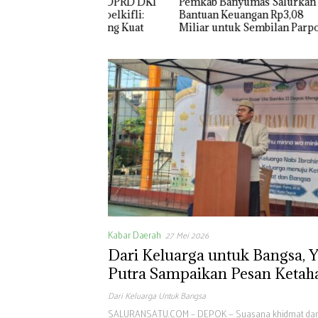
ksi PKS DPRD DKI
Pemkab Banyumas Salurkan
DPRD Ja
Taufik Zoelkifli:
Bantuan Keuangan Rp3,08
Pengama
aksi Yang Kuat
Miliar untuk Sembilan Parpol
Koalisi
Kabar Daerah
27 Mei 2026
Dari Keluarga untuk Bangsa, 
Putra Sampaikan Pesan Ketah
Keluarga di Idul Adha Vila San
Dari Keluarga Untuk Bangsa
SALURANSATU.COM – DEPOK — Suasana khidmat da