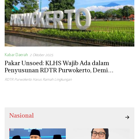
Kabar Daerah
2 Oktober 2025
Pakar Unsoed: KLHS Wajib Ada dalam
Penyusunan RDTR Purwokerto, Demi
Pembangunan Berkelanjutan
RDTR Purwokerto Harus Ramah Lingkungan
Nasional