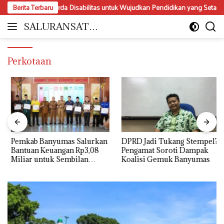
Langsung
alisasi Perda Disabilitas untuk Wujudkan Pendidikan yang Setara dan Inklu
Berita Terbaru
ke
konten
SALURANSATU.
Moderat
COM
dan
Mencerdaskan
Perkotaan
Pemkab Banyumas Salurkan
DPRD Jadi Tukang Stempel?
Bantuan Keuangan Rp3,08
Pengamat Soroti Dampak
Miliar untuk Sembilan
Koalisi Gemuk Banyumas
Parpol