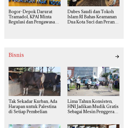
Bogor-Depok Darurat
Dubes Saudi dan Tokoh
Tramadol, KPAI Minta
Islam RI Bahas Keamanan
Regulasi dan Pengawasan
Dua Kota Suci dan Peran
Diperketat
Strategis Indonesia
Bisnis
Tak Sekadar Kurban, Ada
Lima Tahun Konsisten,
Harapan untuk Palestina
HNI Jadikan Mudik Gratis
di Setiap Pembelian
Sebagai Mesin Penggerak
Ekonomi Syariah di
Daerah