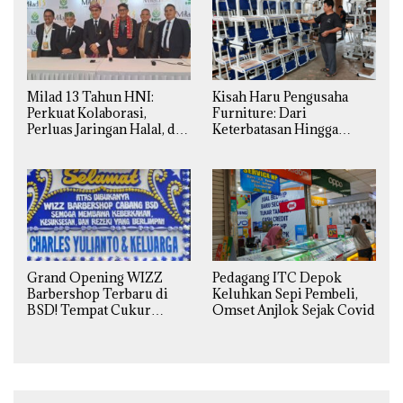
Milad 13 Tahun HNI:
Kisah Haru Pengusaha
Perkuat Kolaborasi,
Furniture: Dari
Perluas Jaringan Halal, dan
Keterbatasan Hingga
Luncurkan Inovasi
Pesanan Ribuan Set Meja-
Hiburan
Kursi Sekolah
Grand Opening WIZZ
Pedagang ITC Depok
Barbershop Terbaru di
Keluhkan Sepi Pembeli,
BSD! Tempat Cukur
Omset Anjlok Sejak Covid
Kekinian Premium Harga
Kaki Lima