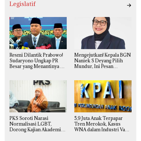
Legislatif
Resmi Dilantik Prabowo!
Mengejutkan! Kepala BGN
Sudaryono Ungkap PR
Naniek S Deyang Pilih
Besar yang Menantinya di
Mundur, Ini Pesan
Badan Gizi Nasional
Presiden Prabowo
PKS Soroti Narasi
5,9 Juta Anak Terpapar
Normalisasi LGBT,
Tren Merokok, Kasus
Dorong Kajian Akademik
WNA dalam Industri Vape
yang Utuh dari Perspektif
Ilegal Kian
Ilmiah, Sosial, Budaya, dan
Mengkhawatirkan