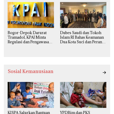
Agama
Bogor-Depok Darurat
Dubes Saudi dan Tokoh
Tramadol, KPAI Minta
Islam RI Bahas Keamanan
Regulasi dan Pengawasan
Dua Kota Suci dan Peran
Diperketat
Strategis Indonesia
Sosial Kemanusiaan
KISPA Salurkan Bantuan
YPDBim dan PKS