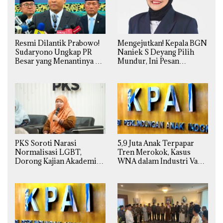
Resmi Dilantik Prabowo!
Mengejutkan! Kepala BGN
Sudaryono Ungkap PR
Naniek S Deyang Pilih
Besar yang Menantinya di
Mundur, Ini Pesan
Badan Gizi Nasional
Presiden Prabowo
PKS Soroti Narasi
5,9 Juta Anak Terpapar
Normalisasi LGBT,
Tren Merokok, Kasus
Dorong Kajian Akademik
WNA dalam Industri Vape
yang Utuh dari Perspektif
Ilegal Kian
Ilmiah, Sosial, Budaya, dan
Mengkhawatirkan
Agama