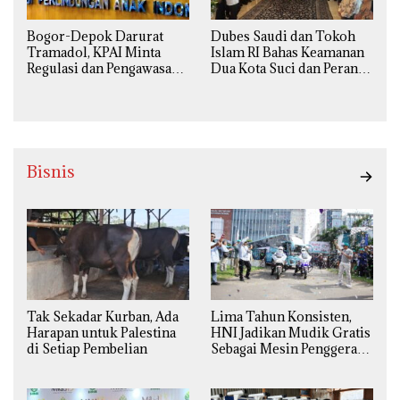
Bogor-Depok Darurat
Dubes Saudi dan Tokoh
Tramadol, KPAI Minta
Islam RI Bahas Keamanan
Regulasi dan Pengawasan
Dua Kota Suci dan Peran
Diperketat
Strategis Indonesia
Bisnis
Tak Sekadar Kurban, Ada
Lima Tahun Konsisten,
Harapan untuk Palestina
HNI Jadikan Mudik Gratis
di Setiap Pembelian
Sebagai Mesin Penggerak
Ekonomi Syariah di
Daerah