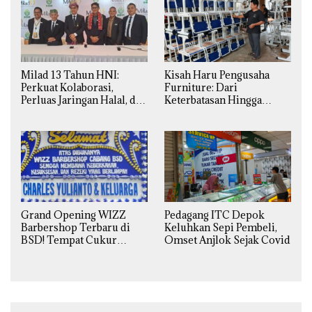
Milad 13 Tahun HNI:
Kisah Haru Pengusaha
Perkuat Kolaborasi,
Furniture: Dari
Perluas Jaringan Halal, dan
Keterbatasan Hingga
Luncurkan Inovasi
Pesanan Ribuan Set Meja-
Hiburan
Kursi Sekolah
Grand Opening WIZZ
Pedagang ITC Depok
Barbershop Terbaru di
Keluhkan Sepi Pembeli,
BSD! Tempat Cukur
Omset Anjlok Sejak Covid
Kekinian Premium Harga
Kaki Lima