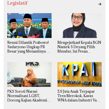
Legislatif
Resmi Dilantik Prabowo!
Mengejutkan! Kepala BGN
Sudaryono Ungkap PR
Naniek S Deyang Pilih
Besar yang Menantinya di
Mundur, Ini Pesan
Badan Gizi Nasional
Presiden Prabowo
PKS Soroti Narasi
5,9 Juta Anak Terpapar
Normalisasi LGBT,
Tren Merokok, Kasus
Dorong Kajian Akademik
WNA dalam Industri Vape
yang Utuh dari Perspektif
Ilegal Kian
Ilmiah, Sosial, Budaya, dan
Mengkhawatirkan