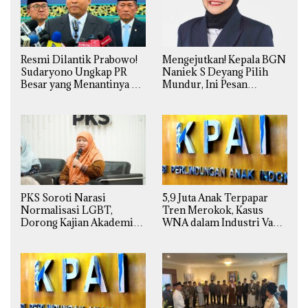
Resmi Dilantik Prabowo!
Mengejutkan! Kepala BGN
Sudaryono Ungkap PR
Naniek S Deyang Pilih
Besar yang Menantinya di
Mundur, Ini Pesan
Badan Gizi Nasional
Presiden Prabowo
PKS Soroti Narasi
5,9 Juta Anak Terpapar
Normalisasi LGBT,
Tren Merokok, Kasus
Dorong Kajian Akademik
WNA dalam Industri Vape
yang Utuh dari Perspektif
Ilegal Kian
Ilmiah, Sosial, Budaya, dan
Mengkhawatirkan
Agama