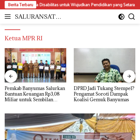
Langsung
sasi Perda Disabilitas untuk Wujudkan Pendidikan yang Setara dan Inklusi
Berita Terbaru
ke
konten
SALURANSATU.
Moderat
COM
dan
Mencerdaskan
Ketua MPR RI
Pemkab Banyumas Salurkan
DPRD Jadi Tukang Stempel?
Bantuan Keuangan Rp3,08
Pengamat Soroti Dampak
Miliar untuk Sembilan
Koalisi Gemuk Banyumas
Parpol