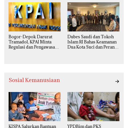
Agama
Bogor-Depok Darurat
Dubes Saudi dan Tokoh
Tramadol, KPAI Minta
Islam RI Bahas Keamanan
Regulasi dan Pengawasan
Dua Kota Suci dan Peran
Diperketat
Strategis Indonesia
Sosial Kemanusiaan
KISPA Salurkan Bantuan
YPDBim dan PKS