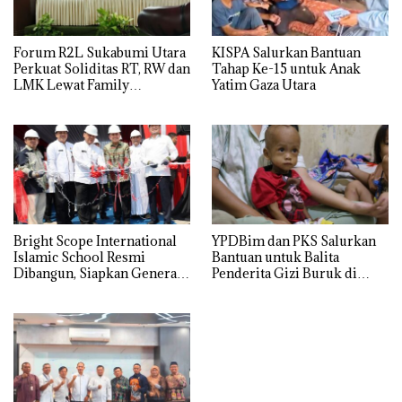
Forum R2L Sukabumi Utara
KISPA Salurkan Bantuan
Perkuat Soliditas RT, RW dan
Tahap Ke-15 untuk Anak
LMK Lewat Family
Yatim Gaza Utara
Gathering di Bogor
Bright Scope International
YPDBim dan PKS Salurkan
Islamic School Resmi
Bantuan untuk Balita
Dibangun, Siapkan Generasi
Penderita Gizi Buruk di
Islam Berdaya Saing Global
Jakarta Barat