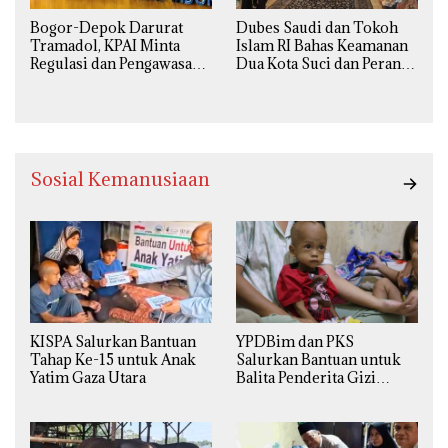
Bogor-Depok Darurat
Dubes Saudi dan Tokoh
Tramadol, KPAI Minta
Islam RI Bahas Keamanan
Regulasi dan Pengawasan
Dua Kota Suci dan Peran
Diperketat
Strategis Indonesia
Sosial Kemanusiaan
KISPA Salurkan Bantuan
YPDBim dan PKS
Tahap Ke-15 untuk Anak
Salurkan Bantuan untuk
Yatim Gaza Utara
Balita Penderita Gizi
Buruk di Jakarta Barat