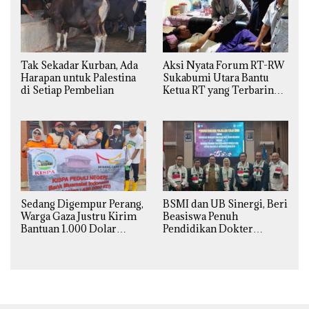
Tak Sekadar Kurban, Ada
Aksi Nyata Forum RT-RW
Harapan untuk Palestina
Sukabumi Utara Bantu
di Setiap Pembelian
Ketua RT yang Terbaring
Sakit
Sedang Digempur Perang,
BSMI dan UB Sinergi, Beri
Warga Gaza Justru Kirim
Beasiswa Penuh
Bantuan 1.000 Dolar
Pendidikan Dokter
untuk Korban Banjir
Spesialis Obgin untuk
Sumatra
Palestina