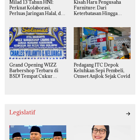
Milad 13 Tahun HNI:
Kisah Haru Pengusaha
Perkuat Kolaborasi,
Furniture: Dari
Perluas Jaringan Halal, dan
Keterbatasan Hingga
Luncurkan Inovasi
Pesanan Ribuan Set Meja-
Hiburan
Kursi Sekolah
Grand Opening WIZZ
Pedagang ITC Depok
Barbershop Terbaru di
Keluhkan Sepi Pembeli,
BSD! Tempat Cukur
Omset Anjlok Sejak Covid
Kekinian Premium Harga
Kaki Lima
Legislatif