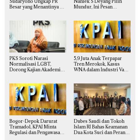
Sudaryono Ungkap PR
Naniek S Deyang Pilih
Besar yang Menantinya di
Mundur, Ini Pesan
Badan Gizi Nasional
Presiden Prabowo
PKS Soroti Narasi
5,9 Juta Anak Terpapar
Normalisasi LGBT,
Tren Merokok, Kasus
Dorong Kajian Akademik
WNA dalam Industri Vape
yang Utuh dari Perspektif
Ilegal Kian
Ilmiah, Sosial, Budaya, dan
Mengkhawatirkan
Agama
Bogor-Depok Darurat
Dubes Saudi dan Tokoh
Tramadol, KPAI Minta
Islam RI Bahas Keamanan
Regulasi dan Pengawasan
Dua Kota Suci dan Peran
Diperketat
Strategis Indonesia