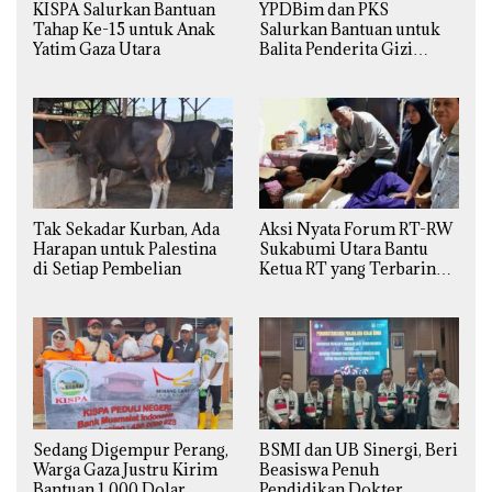
KISPA Salurkan Bantuan
YPDBim dan PKS
Tahap Ke-15 untuk Anak
Salurkan Bantuan untuk
Yatim Gaza Utara
Balita Penderita Gizi
Buruk di Jakarta Barat
Tak Sekadar Kurban, Ada
Aksi Nyata Forum RT-RW
Harapan untuk Palestina
Sukabumi Utara Bantu
di Setiap Pembelian
Ketua RT yang Terbaring
Sakit
Sedang Digempur Perang,
BSMI dan UB Sinergi, Beri
Warga Gaza Justru Kirim
Beasiswa Penuh
Bantuan 1.000 Dolar
Pendidikan Dokter