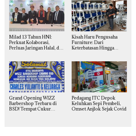
Milad 13 Tahun HNI:
Kisah Haru Pengusaha
Perkuat Kolaborasi,
Furniture: Dari
Perluas Jaringan Halal, dan
Keterbatasan Hingga
Luncurkan Inovasi
Pesanan Ribuan Set Meja-
Hiburan
Kursi Sekolah
Grand Opening WIZZ
Pedagang ITC Depok
Barbershop Terbaru di
Keluhkan Sepi Pembeli,
BSD! Tempat Cukur
Omset Anjlok Sejak Covid
Kekinian Premium Harga
Kaki Lima