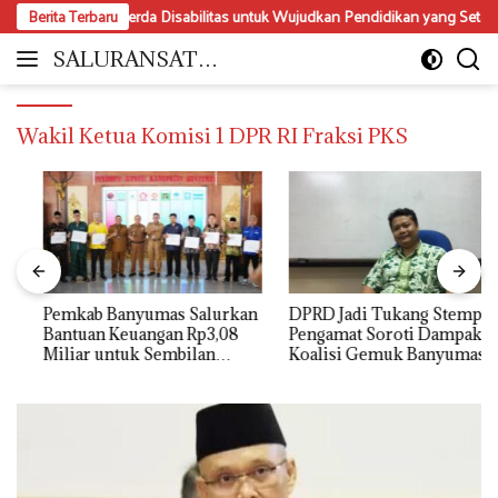
Langsung
malisasi Perda Disabilitas untuk Wujudkan Pendidikan yang Setara dan Inkl
Berita Terbaru
ke
konten
SALURANSATU.
Moderat
COM
dan
Mencerdaskan
Wakil Ketua Komisi 1 DPR RI Fraksi PKS
Pemkab Banyumas Salurkan
DPRD Jadi Tukang Stempel?
Bantuan Keuangan Rp3,08
Pengamat Soroti Dampak
Miliar untuk Sembilan
Koalisi Gemuk Banyumas
Parpol