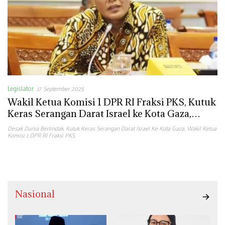
Legislator
17 September 2025
Wakil Ketua Komisi 1 DPR RI Fraksi PKS, Kutuk
Keras Serangan Darat Israel ke Kota Gaza,
Desak Dunia Bertindak
Desak Dunia Bertindak
,
Kutuk Keras Serangan Darat Israel Ke Kota Gaza
,
Wakil Ketua
Komisi 1 DPR RI Fraksi PKS
Nasional