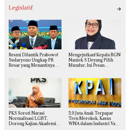
Legislatif
Resmi Dilantik Prabowo!
Mengejutkan! Kepala BGN
Sudaryono Ungkap PR
Naniek S Deyang Pilih
Besar yang Menantinya di
Mundur, Ini Pesan
Badan Gizi Nasional
Presiden Prabowo
PKS Soroti Narasi
5,9 Juta Anak Terpapar
Normalisasi LGBT,
Tren Merokok, Kasus
Dorong Kajian Akademik
WNA dalam Industri Vape
yang Utuh dari Perspektif
Ilegal Kian