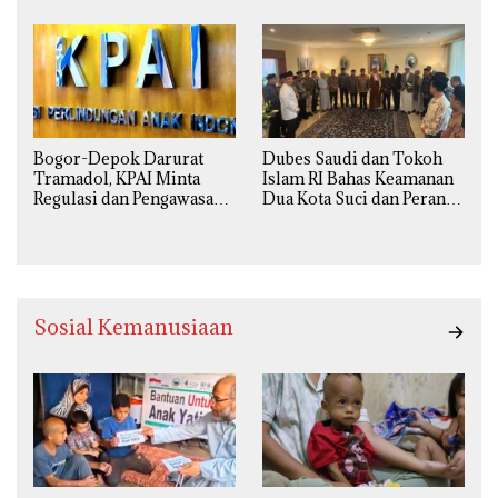
Ilmiah, Sosial, Budaya, dan
Mengkhawatirkan
Agama
Bogor-Depok Darurat
Dubes Saudi dan Tokoh
Tramadol, KPAI Minta
Islam RI Bahas Keamanan
Regulasi dan Pengawasan
Dua Kota Suci dan Peran
Diperketat
Strategis Indonesia
Sosial Kemanusiaan