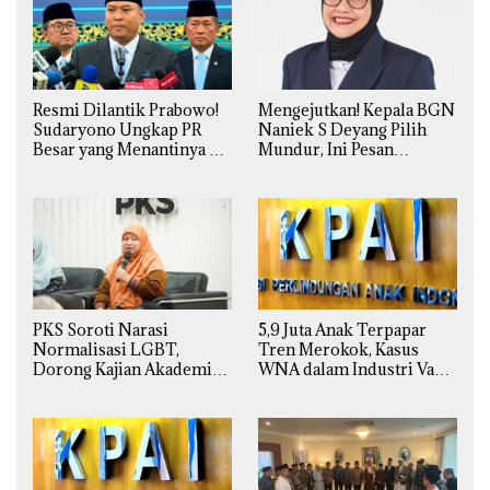
Resmi Dilantik Prabowo!
Mengejutkan! Kepala BGN
Sudaryono Ungkap PR
Naniek S Deyang Pilih
Besar yang Menantinya di
Mundur, Ini Pesan
Badan Gizi Nasional
Presiden Prabowo
PKS Soroti Narasi
5,9 Juta Anak Terpapar
Normalisasi LGBT,
Tren Merokok, Kasus
Dorong Kajian Akademik
WNA dalam Industri Vape
yang Utuh dari Perspektif
Ilegal Kian
Ilmiah, Sosial, Budaya, dan
Mengkhawatirkan
Agama