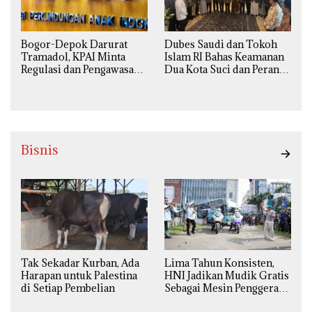
Bogor-Depok Darurat
Dubes Saudi dan Tokoh
Tramadol, KPAI Minta
Islam RI Bahas Keamanan
Regulasi dan Pengawasan
Dua Kota Suci dan Peran
Diperketat
Strategis Indonesia
Bisnis
Tak Sekadar Kurban, Ada
Lima Tahun Konsisten,
Harapan untuk Palestina
HNI Jadikan Mudik Gratis
di Setiap Pembelian
Sebagai Mesin Penggerak
Ekonomi Syariah di