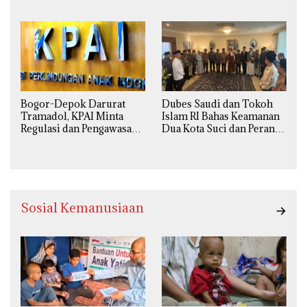
yang Utuh dari Perspektif
Ilegal Kian
Ilmiah, Sosial, Budaya, dan
Mengkhawatirkan
Agama
Bogor-Depok Darurat
Dubes Saudi dan Tokoh
Tramadol, KPAI Minta
Islam RI Bahas Keamanan
Regulasi dan Pengawasan
Dua Kota Suci dan Peran
Diperketat
Strategis Indonesia
Sosial Kemanusiaan