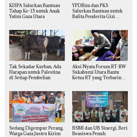
KISPA Salurkan Bantuan
YPDBim dan PKS
Tahap Ke-15 untuk Anak
Salurkan Bantuan untuk
Yatim Gaza Utara
Balita Penderita Gizi
Buruk di Jakarta Barat
Tak Sekadar Kurban, Ada
Aksi Nyata Forum RT-RW
Harapan untuk Palestina
Sukabumi Utara Bantu
di Setiap Pembelian
Ketua RT yang Terbaring
Sakit
Sedang Digempur Perang,
BSMI dan UB Sinergi, Beri
Warga Gaza Justru Kirim
Beasiswa Penuh