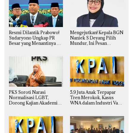
Resmi Dilantik Prabowo!
Mengejutkan! Kepala BGN
Sudaryono Ungkap PR
Naniek S Deyang Pilih
Besar yang Menantinya di
Mundur, Ini Pesan
Badan Gizi Nasional
Presiden Prabowo
PKS Soroti Narasi
5,9 Juta Anak Terpapar
Normalisasi LGBT,
Tren Merokok, Kasus
Dorong Kajian Akademik
WNA dalam Industri Vape
yang Utuh dari Perspektif
Ilegal Kian
Ilmiah, Sosial, Budaya, dan
Mengkhawatirkan
Agama