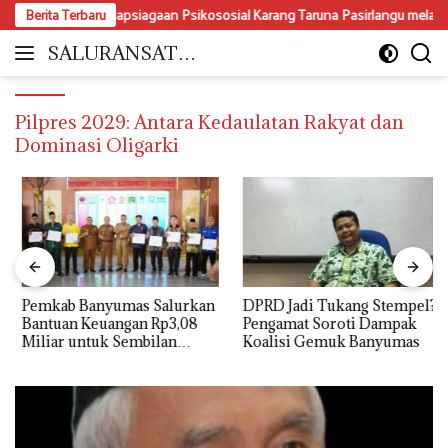
Langsung
erkuat Kesiapsiagaan Psikososial Karang Taruna Pasirlangu melalui Dua Mod
Berita Terbaru
ke
konten
SALURANSATU.
Moderat
COM
dan
Mencerdaskan
Pilpres 2029: Antara Kedaulatan Rakyat dan
Dominasi Oligarki
Pemkab Banyumas Salurkan
DPRD Jadi Tukang Stempel?
Bantuan Keuangan Rp3,08
Pengamat Soroti Dampak
Miliar untuk Sembilan
Koalisi Gemuk Banyumas
Parpol