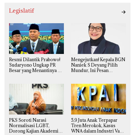
Legislatif
Resmi Dilantik Prabowo!
Mengejutkan! Kepala BGN
Sudaryono Ungkap PR
Naniek S Deyang Pilih
Besar yang Menantinya di
Mundur, Ini Pesan
Badan Gizi Nasional
Presiden Prabowo
PKS Soroti Narasi
5,9 Juta Anak Terpapar
Normalisasi LGBT,
Tren Merokok, Kasus
Dorong Kajian Akademik
WNA dalam Industri Vape