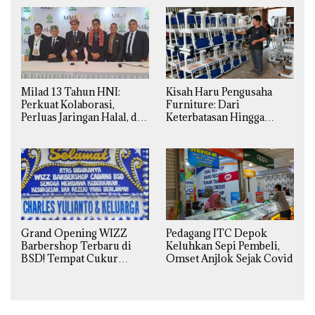
Daerah
Milad 13 Tahun HNI:
Kisah Haru Pengusaha
Perkuat Kolaborasi,
Furniture: Dari
Perluas Jaringan Halal, dan
Keterbatasan Hingga
Luncurkan Inovasi
Pesanan Ribuan Set Meja-
Hiburan
Kursi Sekolah
Grand Opening WIZZ
Pedagang ITC Depok
Barbershop Terbaru di
Keluhkan Sepi Pembeli,
BSD! Tempat Cukur
Omset Anjlok Sejak Covid
Kekinian Premium Harga
Kaki Lima