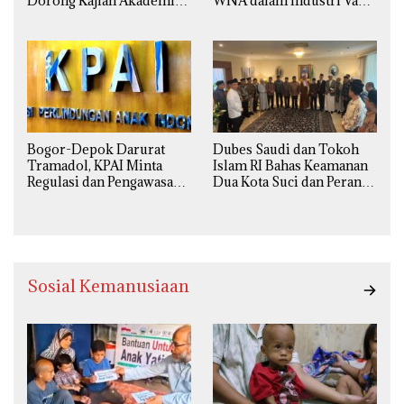
Dorong Kajian Akademik
WNA dalam Industri Vape
yang Utuh dari Perspektif
Ilegal Kian
Ilmiah, Sosial, Budaya, dan
Mengkhawatirkan
Agama
Bogor-Depok Darurat
Dubes Saudi dan Tokoh
Tramadol, KPAI Minta
Islam RI Bahas Keamanan
Regulasi dan Pengawasan
Dua Kota Suci dan Peran
Diperketat
Strategis Indonesia
Sosial Kemanusiaan