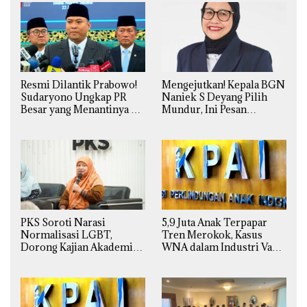
Resmi Dilantik Prabowo!
Mengejutkan! Kepala BGN
Sudaryono Ungkap PR
Naniek S Deyang Pilih
Besar yang Menantinya di
Mundur, Ini Pesan
Badan Gizi Nasional
Presiden Prabowo
PKS Soroti Narasi
5,9 Juta Anak Terpapar
Normalisasi LGBT,
Tren Merokok, Kasus
Dorong Kajian Akademik
WNA dalam Industri Vape
yang Utuh dari Perspektif
Ilegal Kian
Ilmiah, Sosial, Budaya, dan
Mengkhawatirkan
Agama