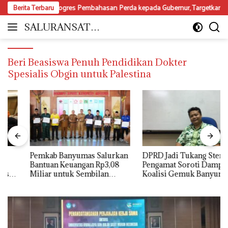
Langsung
orkan Progres Pembahasan Perda kepada Gubernur, Targetkan 20 Perda
Berita Terbaru
ke
konten
SALURANSATU.
Moderat
COM
dan
Mencerdaskan
Beri Beasiswa Penuh Pendidikan Dokter
Spesialis Obgin untuk Palestina
Pemkab Banyumas Salurkan
DPRD Jadi Tukang Stempel?
Bantuan Keuangan Rp3,08
Pengamat Soroti Dampak
Miliar untuk Sembilan
Koalisi Gemuk Banyumas
Parpol