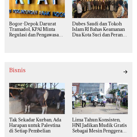
Bogor-Depok Darurat
Dubes Saudi dan Tokoh
Tramadol, KPAI Minta
Islam RI Bahas Keamanan
Regulasi dan Pengawasan
Dua Kota Suci dan Peran
Diperketat
Strategis Indonesia
Bisnis
Tak Sekadar Kurban, Ada
Lima Tahun Konsisten,
Harapan untuk Palestina
HNI Jadikan Mudik Gratis
di Setiap Pembelian
Sebagai Mesin Penggerak
Ekonomi Syariah di