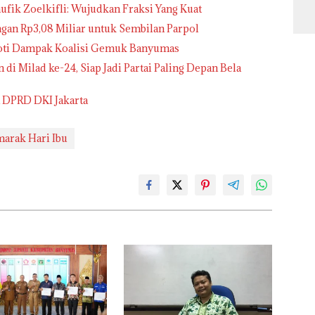
S
ufik Zoelkifli: Wujudkan Fraksi Yang Kuat
Ut
an Rp3,08 Miliar untuk Sembilan Parpol
Ke
y
oti Dampak Koalisi Gemuk Banyumas
Te
Sa
i Milad ke-24, Siap Jadi Partai Paling Depan Bela
a DPRD DKI Jakarta
arak Hari Ibu