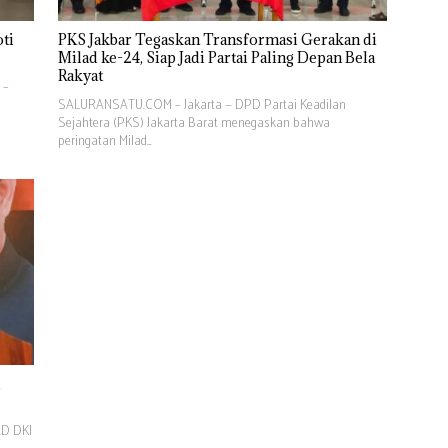
ti
PKS Jakbar Tegaskan Transformasi Gerakan di
Milad ke-24, Siap Jadi Partai Paling Depan Bela
Rakyat
 –
SALURANSATU.COM – Jakarta — DPD Partai Keadilan
Sejahtera (PKS) Jakarta Barat menegaskan bahwa
peringatan Milad…
RD DKI