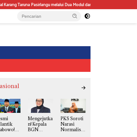
gu melalui Dua Modul dan Satu Booklet
Suhud Dorong Optimalisasi
asional
esmi
Mengejutka
PKS Soroti
lantik
n! Kepala
Narasi
rabowo!
BGN
Normalisas
udaryono
Naniek S
i LGBT,