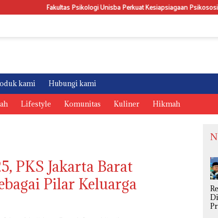
Psikologi Unisba Perkuat Kesiapsiagaan Psikososial Karang Taruna Pasirlan
oduk kami
Hubungi kami
rah
Lifestyle
Komunitas
Kuliner
Hikmah
N
5, PKS Jakarta Barat
bagai Pilar Keluarga
R
Di
P
S