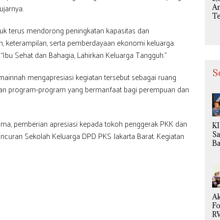
ujarnya.
Na
A
T
T
k terus mendorong peningkatan kapasitas dan
M
, keterampilan, serta pemberdayaan ekonomi keluarga.
K
d
“Ibu Sehat dan Bahagia, Lahirkan Keluarga Tangguh.”
In
Va
S
utmainnah mengapresiasi kegiatan tersebut sebagai ruang
Ki
rkan program-program yang bermanfaat bagi perempuan dan
M
at
ama, pemberian apresiasi kepada tokoh penggerak PKK dan
K
eluncuran Sekolah Keluarga DPD PKS Jakarta Barat. Kegiatan
Sa
B
Ta
15
An
Ga
Ak
F
R