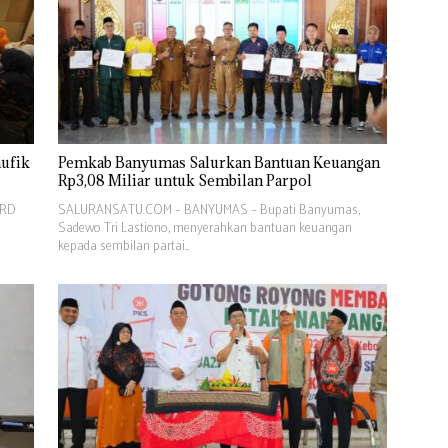
aufik
Pemkab Banyumas Salurkan Bantuan Keuangan
Rp3,08 Miliar untuk Sembilan Parpol
PRD
SALURANSATU.COM – BANYUMAS – Bupati Banyumas,
Sadewo Tri Lastiono, menyerahkan bantuan keuangan
kepada sembilan partai…