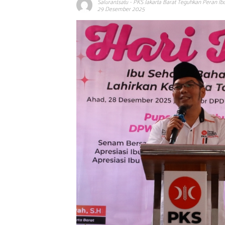
Saluran1satu
-
PKS Jakarta Barat Teguhkan Peran Ib
29 Desember 2025