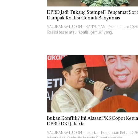
DPRD Jadi Tukang Stempel? Pengamat Soro
Dampak Koalisi Gemuk Banyumas
SALURANSATU.COM – BANYUMAS – Senin, 1 Juni 2026
Koalisi besar atau “koalisi gemuk” yang…
Bukan Konflik? Ini Alasan PKS Copot Ketua
DPRD DKI Jakarta
SALURANSATU.COM – Jakarta – Pergantian Ketua DP
Jakarta dari Khoirudin kepada Suhud Alynudin