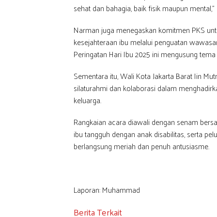
sehat dan bahagia, baik fisik maupun mental,” 
Narman juga menegaskan komitmen PKS untu
kesejahteraan ibu melalui penguatan wawasan
Peringatan Hari Ibu 2025 ini mengusung tema 
Sementara itu, Wali Kota Jakarta Barat Iin M
silaturahmi dan kolaborasi dalam menghadi
keluarga.
Rangkaian acara diawali dengan senam bers
ibu tangguh dengan anak disabilitas, serta p
berlangsung meriah dan penuh antusiasme.
Laporan: Muhammad
Berita Terkait