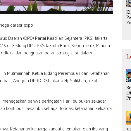
Se
P
Ki
P
Fu
Da
Ke
 Daerah (DPD) Partai Keadilan Sejahtera (PKS) Jakarta
n 
P
025 di Gedung DPD PKS Jakarta Barat, Kebon Jeruk, Minggu
Ri
refleksi dan penguatan peran strategis ibu dalam
Me
L
S
rat Iin Mutmainnah, Ketua Bidang Perempuan dan Ketahanan
rbaiti, Anggota DPRD DKI Jakarta Hj. Solikhah, tokoh
R
Di
P
h, menegaskan bahwa peringatan Hari Ibu bukan sekadar
S
dap kontribusi besar ibu sebagai fondasi ketahanan keluarga
U
Be
M
di
nya. Ketahanan keluarga sangat ditentukan oleh ibu yang
Gi
5,