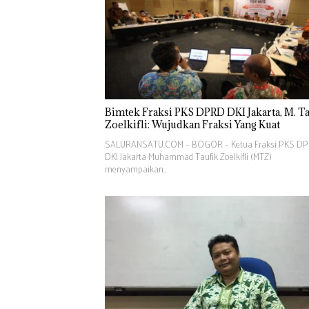
Bimtek Fraksi PKS DPRD DKI Jakarta, M. T
Zoelkifli: Wujudkan Fraksi Yang Kuat
SALURANSATU.COM – BOGOR – Ketua Fraksi PKS D
DKI Jakarta Muhammad Taufik Zoelkifli (MTZ)
menyampaikan…