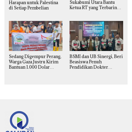
Sukabumi Utara Bantu
Harapan untuk Palestina
Ketua RT yang Terbaring
di Setiap Pembelian
Sakit
Sedang Digempur Perang,
BSMI dan UB Sinergi, Beri
Warga Gaza Justru Kirim
Beasiswa Penuh
Bantuan 1.000 Dolar
Pendidikan Dokter
untuk Korban Banjir
Spesialis Obgin untuk
Sumatra
Palestina