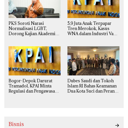
PKS Soroti Narasi
5,9 Juta Anak Terpapar
Normalisasi LGBT,
Tren Merokok, Kasus
Dorong Kajian Akademik
WNA dalam Industri Vape
yang Utuh dari Perspektif
Ilegal Kian
Ilmiah, Sosial, Budaya, dan
Mengkhawatirkan
Agama
Bogor-Depok Darurat
Dubes Saudi dan Tokoh
Tramadol, KPAI Minta
Islam RI Bahas Keamanan
Regulasi dan Pengawasan
Dua Kota Suci dan Peran
Diperketat
Strategis Indonesia
Bisnis