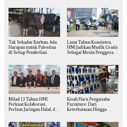
Tak Sekadar Kurban, Ada
Lima Tahun Konsisten,
Harapan untuk Palestina
HNI Jadikan Mudik Gratis
di Setiap Pembelian
Sebagai Mesin Penggerak
Ekonomi Syariah di
Daerah
Milad 13 Tahun HNI:
Kisah Haru Pengusaha
Perkuat Kolaborasi,
Furniture: Dari
Perluas Jaringan Halal, dan
Keterbatasan Hingga
Luncurkan Inovasi
Pesanan Ribuan Set Meja-
Hiburan
Kursi Sekolah