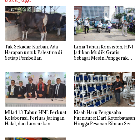
Tak Sekadar Kurban, Ada
Lima Tahun Konsisten, HNI
Harapan untuk Palestina di
Jadikan Mudik Gratis
Setiap Pembelian
Sebagai Mesin Penggerak
Ekonomi Syariah di Daerah
Milad 13 Tahun HNI: Perkuat
Kisah Haru Pengusaha
Kolaborasi, Perluas Jaringan
Furniture: Dari Keterbatasan
Halal, dan Luncurkan
Hingga Pesanan Ribuan Set
Inovasi Hiburan
Meja-Kursi Sekolah