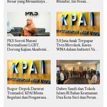
Besar yang Menantinya di
Mundur, Ini Pesan
Badan Gizi Nasional
Presiden Prabowo
PKS Soroti Narasi
5,9 Juta Anak Terpapar
Normalisasi LGBT,
Tren Merokok, Kasus
Dorong Kajian Akademik
WNA dalam Industri Vape
yang Utuh dari Perspektif
Ilegal Kian
Ilmiah, Sosial, Budaya, dan
Mengkhawatirkan
Agama
Bogor-Depok Darurat
Dubes Saudi dan Tokoh
Tramadol, KPAI Minta
Islam RI Bahas Keamanan
Regulasi dan Pengawasan
Dua Kota Suci dan Peran
Diperketat
Strategis Indonesia