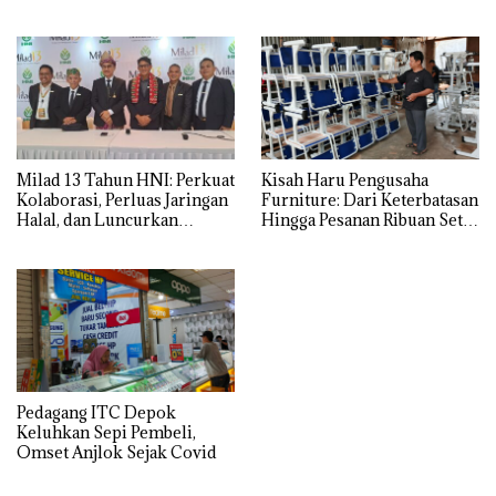
Ekonomi Syariah di Daerah
Milad 13 Tahun HNI: Perkuat
Kisah Haru Pengusaha
Kolaborasi, Perluas Jaringan
Furniture: Dari Keterbatasan
Halal, dan Luncurkan
Hingga Pesanan Ribuan Set
Inovasi Hiburan
Meja-Kursi Sekolah
Pedagang ITC Depok
Keluhkan Sepi Pembeli,
Omset Anjlok Sejak Covid