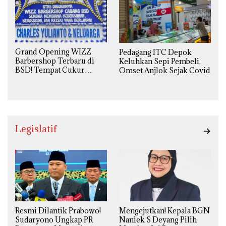
Grand Opening WIZZ
Pedagang ITC Depok
Barbershop Terbaru di
Keluhkan Sepi Pembeli,
BSD! Tempat Cukur
Omset Anjlok Sejak Covid
Kekinian Premium Harga
Kaki Lima
Legislatif
Resmi Dilantik Prabowo!
Mengejutkan! Kepala BGN
Sudaryono Ungkap PR
Naniek S Deyang Pilih