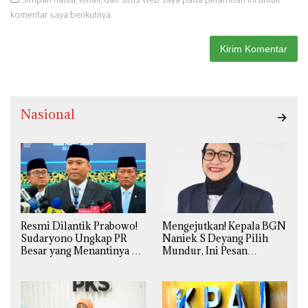
komentar saya berikutnya.
Nasional
Resmi Dilantik Prabowo!
Mengejutkan! Kepala BGN
Sudaryono Ungkap PR
Naniek S Deyang Pilih
Besar yang Menantinya di
Mundur, Ini Pesan
Badan Gizi Nasional
Presiden Prabowo