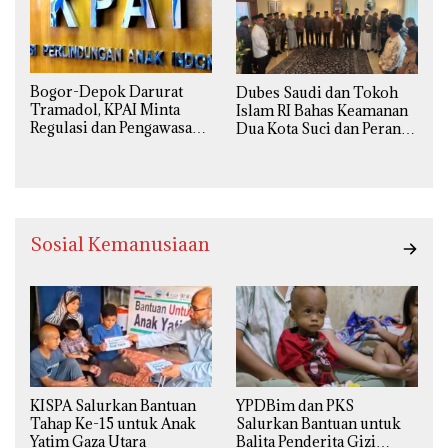
Bogor-Depok Darurat
Dubes Saudi dan Tokoh
Tramadol, KPAI Minta
Islam RI Bahas Keamanan
Regulasi dan Pengawasan
Dua Kota Suci dan Peran
Diperketat
Strategis Indonesia
Sosial Kemanusiaan
KISPA Salurkan Bantuan
YPDBim dan PKS
Tahap Ke-15 untuk Anak
Salurkan Bantuan untuk
Yatim Gaza Utara
Balita Penderita Gizi