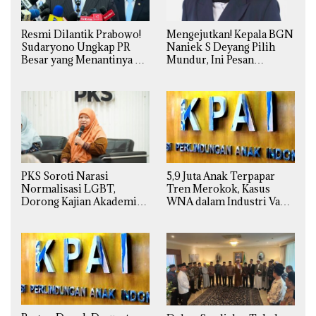
Resmi Dilantik Prabowo!
Mengejutkan! Kepala BGN
Sudaryono Ungkap PR
Naniek S Deyang Pilih
Besar yang Menantinya di
Mundur, Ini Pesan
Badan Gizi Nasional
Presiden Prabowo
5,9 Juta Anak Terpapar
PKS Soroti Narasi
Tren Merokok, Kasus
Normalisasi LGBT,
WNA dalam Industri Vape
Dorong Kajian Akademik
Ilegal Kian
yang Utuh dari Perspektif
Mengkhawatirkan
Ilmiah, Sosial, Budaya, dan
Agama