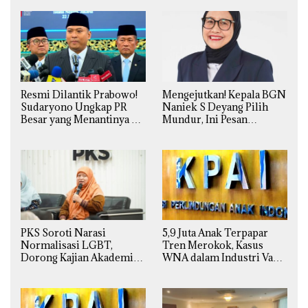
Resmi Dilantik Prabowo!
Mengejutkan! Kepala BGN
Sudaryono Ungkap PR
Naniek S Deyang Pilih
Besar yang Menantinya di
Mundur, Ini Pesan
Badan Gizi Nasional
Presiden Prabowo
5,9 Juta Anak Terpapar
PKS Soroti Narasi
Tren Merokok, Kasus
Normalisasi LGBT,
WNA dalam Industri Vape
Dorong Kajian Akademik
Ilegal Kian
yang Utuh dari Perspektif
Mengkhawatirkan
Ilmiah, Sosial, Budaya, dan
Agama