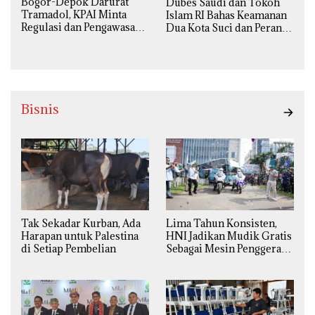
Bogor-Depok Darurat
Dubes Saudi dan Tokoh
Tramadol, KPAI Minta
Islam RI Bahas Keamanan
Regulasi dan Pengawasan
Dua Kota Suci dan Peran
Diperketat
Strategis Indonesia
Bisnis
Tak Sekadar Kurban, Ada
Lima Tahun Konsisten,
Harapan untuk Palestina
HNI Jadikan Mudik Gratis
di Setiap Pembelian
Sebagai Mesin Penggerak
Ekonomi Syariah di
Daerah