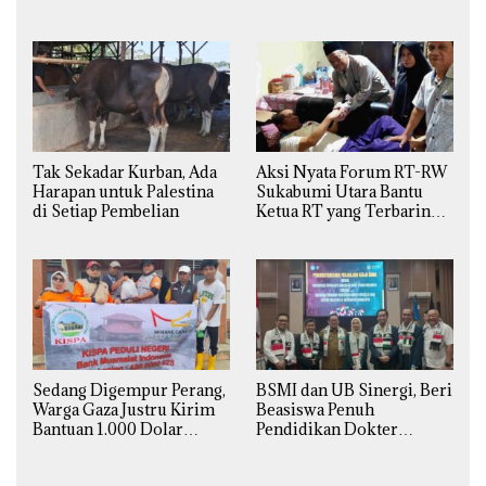
Buruk di Jakarta Barat
Tak Sekadar Kurban, Ada
Aksi Nyata Forum RT-RW
Harapan untuk Palestina
Sukabumi Utara Bantu
di Setiap Pembelian
Ketua RT yang Terbaring
Sakit
Sedang Digempur Perang,
BSMI dan UB Sinergi, Beri
Warga Gaza Justru Kirim
Beasiswa Penuh
Bantuan 1.000 Dolar
Pendidikan Dokter
untuk Korban Banjir
Spesialis Obgin untuk
Sumatra
Palestina