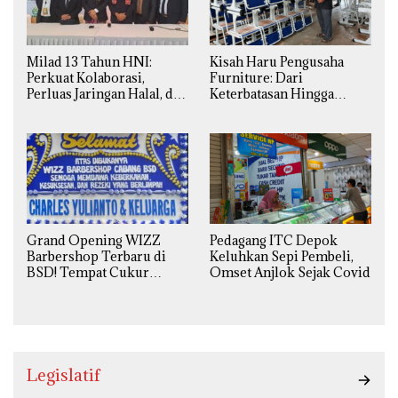
Milad 13 Tahun HNI:
Kisah Haru Pengusaha
Perkuat Kolaborasi,
Furniture: Dari
Perluas Jaringan Halal, dan
Keterbatasan Hingga
Luncurkan Inovasi
Pesanan Ribuan Set Meja-
Hiburan
Kursi Sekolah
Grand Opening WIZZ
Pedagang ITC Depok
Barbershop Terbaru di
Keluhkan Sepi Pembeli,
BSD! Tempat Cukur
Omset Anjlok Sejak Covid
Kekinian Premium Harga
Kaki Lima
Legislatif