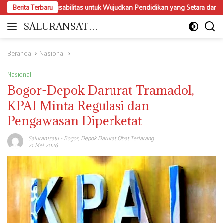
Langsung
da Disabilitas untuk Wujudkan Pendidikan yang Setara dan Inklusif
Berita Terbaru
ke
konten
SALURANSATU.
Moderat
COM
dan
Mencerdaskan
Beranda
Nasional
Nasional
Bogor-Depok Darurat Tramadol,
KPAI Minta Regulasi dan
Pengawasan Diperketat
Saluran1satu
-
Bogor
,
Depok Darurat Obat Terlarang
21 Mei 2026