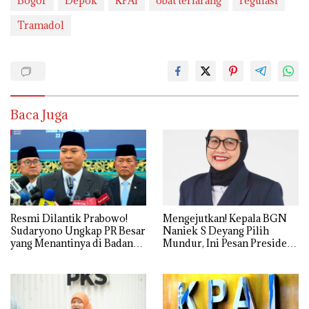
Bogor
Depok
KPAI
obat terlarang
regulasi
Tramadol
Baca Juga
Resmi Dilantik Prabowo!
Mengejutkan! Kepala BGN
Sudaryono Ungkap PR Besar
Naniek S Deyang Pilih
yang Menantinya di Badan
Mundur, Ini Pesan Presiden
Gizi Nasional
Prabowo