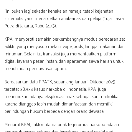
“Ini bukan lagi sekadar kenakalan remaja, tetapi kejahatan
sistematis yang menargetkan anak-anak dan pelajar,” ujar Jasra
Putra di Jakarta, Rabu (21/5).
KPAI menyoroti semakin berkembangnya modus peredaran zat
adiktif yang menyusup melalui vape, pods, hingga makanan dan
minuman. Selain itu, transaksi juga memanfaatkan platform
digital, layanan pesan instan, dan apartemen sewa harian untuk
menghindari pengawasan aparat.
Berdasarkan data PPATK, sepanjang Januari–Oktober 2025
tercatat 38.934 kasus narkoba di Indonesia. KPAI juga
menemukan adanya eksploitasi anak sebagai kurir narkotika
karena dianggap lebih mudah dimanfaatkan dan memiliki
perlindungan hukum berbeda dengan orang dewasa.
Menurut KPAI, faktor utama anak terjerumus narkoba adalah
pengaruh teman sebaya dan lemahnya kontrol sosial dari