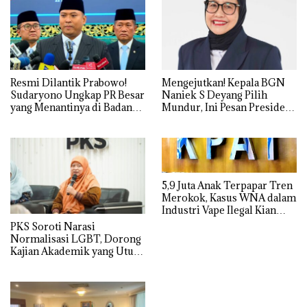
Resmi Dilantik Prabowo!
Mengejutkan! Kepala BGN
Sudaryono Ungkap PR Besar
Naniek S Deyang Pilih
yang Menantinya di Badan
Mundur, Ini Pesan Presiden
Gizi Nasional
Prabowo
5,9 Juta Anak Terpapar Tren
Merokok, Kasus WNA dalam
Industri Vape Ilegal Kian
Mengkhawatirkan
PKS Soroti Narasi
Normalisasi LGBT, Dorong
Kajian Akademik yang Utuh
dari Perspektif Ilmiah,
Sosial, Budaya, dan Agama