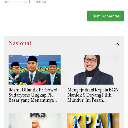
komentar saya berikutnya.
Nasional
Resmi Dilantik Prabowo!
Mengejutkan! Kepala BGN
Sudaryono Ungkap PR
Naniek S Deyang Pilih
Besar yang Menantinya di
Mundur, Ini Pesan
Badan Gizi Nasional
Presiden Prabowo