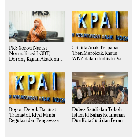
Badan Gizi Nasional
Presiden Prabowo
5,9 Juta Anak Terpapar
PKS Soroti Narasi
Tren Merokok, Kasus
Normalisasi LGBT,
WNA dalam Industri Vape
Dorong Kajian Akademik
Ilegal Kian
yang Utuh dari Perspektif
Mengkhawatirkan
Ilmiah, Sosial, Budaya, dan
Agama
Bogor-Depok Darurat
Dubes Saudi dan Tokoh
Tramadol, KPAI Minta
Islam RI Bahas Keamanan
Regulasi dan Pengawasan
Dua Kota Suci dan Peran
Diperketat
Strategis Indonesia