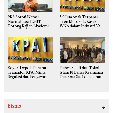
5,9 Juta Anak Terpapar
PKS Soroti Narasi
Tren Merokok, Kasus
Normalisasi LGBT,
WNA dalam Industri Vape
Dorong Kajian Akademik
Ilegal Kian
yang Utuh dari Perspektif
Mengkhawatirkan
Ilmiah, Sosial, Budaya, dan
Agama
Bogor-Depok Darurat
Dubes Saudi dan Tokoh
Tramadol, KPAI Minta
Islam RI Bahas Keamanan
Regulasi dan Pengawasan
Dua Kota Suci dan Peran
Diperketat
Strategis Indonesia
Bisnis