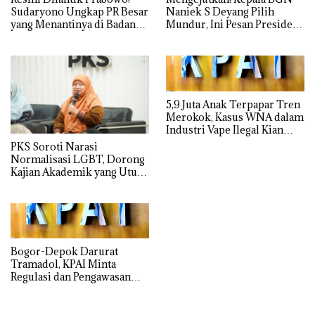
Sudaryono Ungkap PR Besar
Naniek S Deyang Pilih
yang Menantinya di Badan
Mundur, Ini Pesan Presiden
Gizi Nasional
Prabowo
5,9 Juta Anak Terpapar Tren
Merokok, Kasus WNA dalam
Industri Vape Ilegal Kian
Mengkhawatirkan
PKS Soroti Narasi
Normalisasi LGBT, Dorong
Kajian Akademik yang Utuh
dari Perspektif Ilmiah,
Sosial, Budaya, dan Agama
Bogor-Depok Darurat
Tramadol, KPAI Minta
Regulasi dan Pengawasan
Diperketat