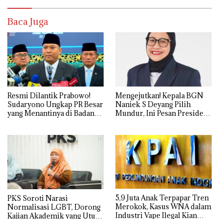
Baca Juga
Resmi Dilantik Prabowo!
Mengejutkan! Kepala BGN
Sudaryono Ungkap PR Besar
Naniek S Deyang Pilih
yang Menantinya di Badan
Mundur, Ini Pesan Presiden
Gizi Nasional
Prabowo
5,9 Juta Anak Terpapar Tren
PKS Soroti Narasi
Merokok, Kasus WNA dalam
Normalisasi LGBT, Dorong
Industri Vape Ilegal Kian
Kajian Akademik yang Utuh