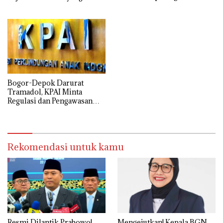
Mengkhawatirkan
dari Perspektif Ilmiah,
Sosial, Budaya, dan Agama
Bogor-Depok Darurat
Tramadol, KPAI Minta
Regulasi dan Pengawasan
Diperketat
Rekomendasi untuk kamu
Resmi Dilantik Prabowo!
Mengejutkan! Kepala BGN