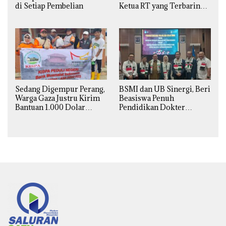
di Setiap Pembelian
Ketua RT yang Terbaring
Sakit
Sedang Digempur Perang,
BSMI dan UB Sinergi, Beri
Warga Gaza Justru Kirim
Beasiswa Penuh
Bantuan 1.000 Dolar
Pendidikan Dokter
untuk Korban Banjir
Spesialis Obgin untuk
Sumatra
Palestina