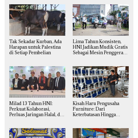
Tak Sekadar Kurban, Ada
Lima Tahun Konsisten,
Harapan untuk Palestina
HNI Jadikan Mudik Gratis
di Setiap Pembelian
Sebagai Mesin Penggerak
Ekonomi Syariah di
Daerah
Milad 13 Tahun HNI:
Kisah Haru Pengusaha
Perkuat Kolaborasi,
Furniture: Dari
Perluas Jaringan Halal, dan
Keterbatasan Hingga
Luncurkan Inovasi
Pesanan Ribuan Set Meja-
Hiburan
Kursi Sekolah