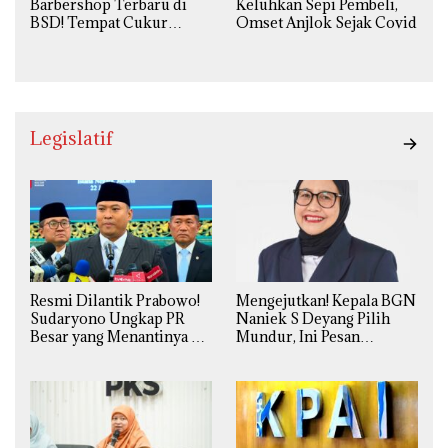
Barbershop Terbaru di
Keluhkan Sepi Pembeli,
BSD! Tempat Cukur
Omset Anjlok Sejak Covid
Kekinian Premium Harga
Kaki Lima
Legislatif
Resmi Dilantik Prabowo!
Mengejutkan! Kepala BGN
Sudaryono Ungkap PR
Naniek S Deyang Pilih
Besar yang Menantinya di
Mundur, Ini Pesan
Badan Gizi Nasional
Presiden Prabowo