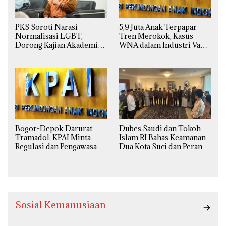
PKS Soroti Narasi
5,9 Juta Anak Terpapar
Normalisasi LGBT,
Tren Merokok, Kasus
Dorong Kajian Akademik
WNA dalam Industri Vape
yang Utuh dari Perspektif
Ilegal Kian
Ilmiah, Sosial, Budaya, dan
Mengkhawatirkan
Agama
Bogor-Depok Darurat
Dubes Saudi dan Tokoh
Tramadol, KPAI Minta
Islam RI Bahas Keamanan
Regulasi dan Pengawasan
Dua Kota Suci dan Peran
Diperketat
Strategis Indonesia
Sosial Kemanusiaan