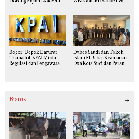
Dorong Kajian Akademik
WNA dalam Industri Vape
yang Utuh dari Perspektif
Ilegal Kian
Ilmiah, Sosial, Budaya, dan
Mengkhawatirkan
Agama
Bogor-Depok Darurat
Dubes Saudi dan Tokoh
Tramadol, KPAI Minta
Islam RI Bahas Keamanan
Regulasi dan Pengawasan
Dua Kota Suci dan Peran
Diperketat
Strategis Indonesia
Bisnis