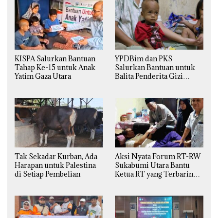
KISPA Salurkan Bantuan
YPDBim dan PKS
Tahap Ke-15 untuk Anak
Salurkan Bantuan untuk
Yatim Gaza Utara
Balita Penderita Gizi
Buruk di Jakarta Barat
Tak Sekadar Kurban, Ada
Aksi Nyata Forum RT-RW
Harapan untuk Palestina
Sukabumi Utara Bantu
di Setiap Pembelian
Ketua RT yang Terbaring
Sakit