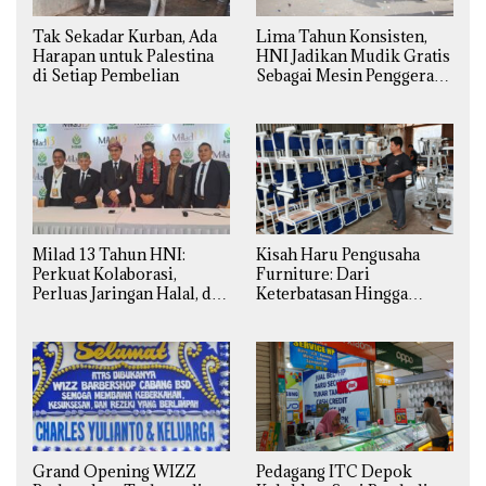
Tak Sekadar Kurban, Ada
Lima Tahun Konsisten,
Harapan untuk Palestina
HNI Jadikan Mudik Gratis
di Setiap Pembelian
Sebagai Mesin Penggerak
Ekonomi Syariah di
Daerah
Milad 13 Tahun HNI:
Kisah Haru Pengusaha
Perkuat Kolaborasi,
Furniture: Dari
Perluas Jaringan Halal, dan
Keterbatasan Hingga
Luncurkan Inovasi
Pesanan Ribuan Set Meja-
Hiburan
Kursi Sekolah
Grand Opening WIZZ
Pedagang ITC Depok