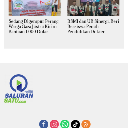
Sedang Digempur Perang,
BSMI dan UB Sinergi, Beri
Warga Gaza Justru Kirim
Beasiswa Penuh
Bantuan 1.000 Dolar
Pendidikan Dokter
untuk Korban Banjir
Spesialis Obgin untuk
Sumatra
Palestina