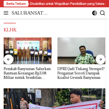
Langsung
asi Perda Disabilitas untuk Wujudkan Pendidikan yang Setara dan Inklusif
Berita Terbaru
ke
konten
SALURANSATU.
Moderat
COM
dan
Mencerdaskan
KLHK
Pemkab Banyumas Salurkan
DPRD Jadi Tukang Stempel?
Bantuan Keuangan Rp3,08
Pengamat Soroti Dampak
Miliar untuk Sembilan
Koalisi Gemuk Banyumas
Parpol