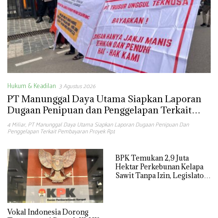
Hukum & Keadilan
3 Agustus 2026
PT Manunggal Daya Utama Siapkan Laporan
Dugaan Penipuan dan Penggelapan Terkait
Pembayaran Proyek Rp1,4 Miliar
4 Miliar
,
PT Manunggal Daya Utama Siapkan Laporan Dugaan Penipuan Dan
Penggelapan Terkait Pembayaran Proyek Rp1
BPK Temukan 2,9 Juta
Hektar Perkebunan Kelapa
Sawit Tanpa Izin, Legislator
PKS: KLHK Kemana Saja?
Vokal Indonesia Dorong