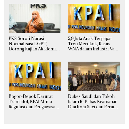
PKS Soroti Narasi
5,9 Juta Anak Terpapar
Normalisasi LGBT,
Tren Merokok, Kasus
Dorong Kajian Akademik
WNA dalam Industri Vape
yang Utuh dari Perspektif
Ilegal Kian
Ilmiah, Sosial, Budaya, dan
Mengkhawatirkan
Agama
Bogor-Depok Darurat
Dubes Saudi dan Tokoh
Tramadol, KPAI Minta
Islam RI Bahas Keamanan
Regulasi dan Pengawasan
Dua Kota Suci dan Peran
Diperketat
Strategis Indonesia