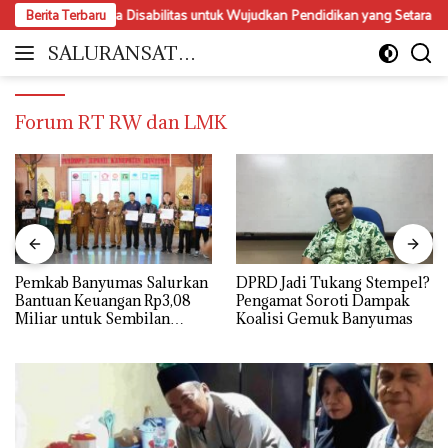
Langsung
sasi Perda Disabilitas untuk Wujudkan Pendidikan yang Setara dan Inklusi
Berita Terbaru
ke
konten
SALURANSATU.
Moderat
COM
dan
Mencerdaskan
Forum RT RW dan LMK
Pemkab Banyumas Salurkan
DPRD Jadi Tukang Stempel?
Bantuan Keuangan Rp3,08
Pengamat Soroti Dampak
Miliar untuk Sembilan
Koalisi Gemuk Banyumas
Parpol