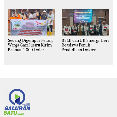
Sakit
Sedang Digempur Perang,
BSMI dan UB Sinergi, Beri
Warga Gaza Justru Kirim
Beasiswa Penuh
Bantuan 1.000 Dolar
Pendidikan Dokter
untuk Korban Banjir
Spesialis Obgin untuk
Sumatra
Palestina