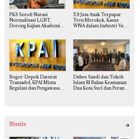
PKS Soroti Narasi
5,9 Juta Anak Terpapar
Normalisasi LGBT,
Tren Merokok, Kasus
Dorong Kajian Akademik
WNA dalam Industri Vape
yang Utuh dari Perspektif
Ilegal Kian
Ilmiah, Sosial, Budaya, dan
Mengkhawatirkan
Agama
Bogor-Depok Darurat
Dubes Saudi dan Tokoh
Tramadol, KPAI Minta
Islam RI Bahas Keamanan
Regulasi dan Pengawasan
Dua Kota Suci dan Peran
Diperketat
Strategis Indonesia
Bisnis