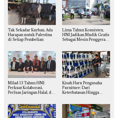
Tak Sekadar Kurban, Ada
Lima Tahun Konsisten,
Harapan untuk Palestina
HNI Jadikan Mudik Gratis
di Setiap Pembelian
Sebagai Mesin Penggerak
Ekonomi Syariah di
Daerah
Milad 13 Tahun HNI:
Kisah Haru Pengusaha
Perkuat Kolaborasi,
Furniture: Dari
Perluas Jaringan Halal, dan
Keterbatasan Hingga
Luncurkan Inovasi
Pesanan Ribuan Set Meja-
Hiburan
Kursi Sekolah