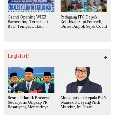
Grand Opening WIZZ
Pedagang ITC Depok
Barbershop Terbaru di
Keluhkan Sepi Pembeli,
BSD! Tempat Cukur
Omset Anjlok Sejak Covid
Kekinian Premium Harga
Kaki Lima
Legislatif
Resmi Dilantik Prabowo!
Mengejutkan! Kepala BGN
Sudaryono Ungkap PR
Naniek S Deyang Pilih
Besar yang Menantinya di
Mundur, Ini Pesan
Badan Gizi Nasional
Presiden Prabowo