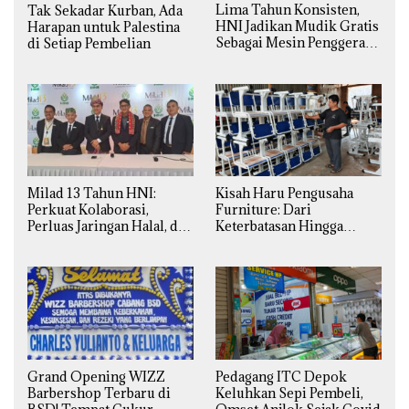
Lima Tahun Konsisten,
Tak Sekadar Kurban, Ada
HNI Jadikan Mudik Gratis
Harapan untuk Palestina
Sebagai Mesin Penggerak
di Setiap Pembelian
Ekonomi Syariah di
Daerah
Milad 13 Tahun HNI:
Kisah Haru Pengusaha
Perkuat Kolaborasi,
Furniture: Dari
Perluas Jaringan Halal, dan
Keterbatasan Hingga
Luncurkan Inovasi
Pesanan Ribuan Set Meja-
Hiburan
Kursi Sekolah
Grand Opening WIZZ
Pedagang ITC Depok
Barbershop Terbaru di
Keluhkan Sepi Pembeli,