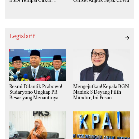
BSD! Tempat Cukur
Omset Anjlok Sejak Covid
Kekinian Premium Harga
Kaki Lima
Legislatif
Resmi Dilantik Prabowo!
Mengejutkan! Kepala BGN
Sudaryono Ungkap PR
Naniek S Deyang Pilih
Besar yang Menantinya di
Mundur, Ini Pesan
Badan Gizi Nasional
Presiden Prabowo