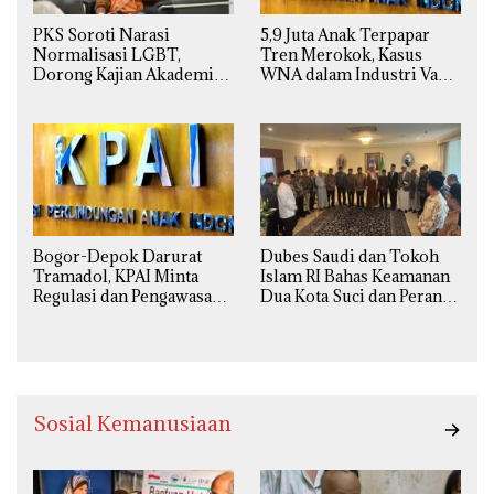
PKS Soroti Narasi
5,9 Juta Anak Terpapar
Normalisasi LGBT,
Tren Merokok, Kasus
Dorong Kajian Akademik
WNA dalam Industri Vape
yang Utuh dari Perspektif
Ilegal Kian
Ilmiah, Sosial, Budaya, dan
Mengkhawatirkan
Agama
Bogor-Depok Darurat
Dubes Saudi dan Tokoh
Tramadol, KPAI Minta
Islam RI Bahas Keamanan
Regulasi dan Pengawasan
Dua Kota Suci dan Peran
Diperketat
Strategis Indonesia
Sosial Kemanusiaan