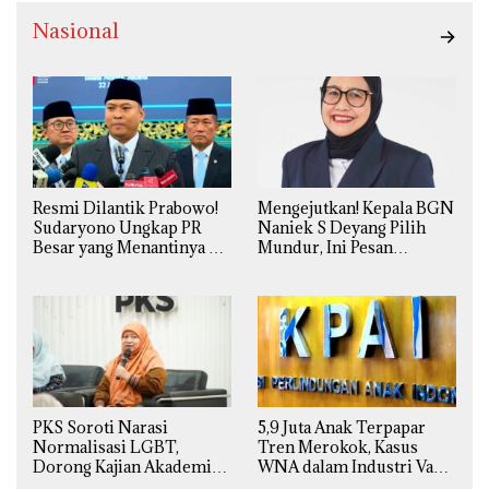
Nasional
Resmi Dilantik Prabowo!
Mengejutkan! Kepala BGN
Sudaryono Ungkap PR
Naniek S Deyang Pilih
Besar yang Menantinya di
Mundur, Ini Pesan
Badan Gizi Nasional
Presiden Prabowo
PKS Soroti Narasi
5,9 Juta Anak Terpapar
Normalisasi LGBT,
Tren Merokok, Kasus
Dorong Kajian Akademik
WNA dalam Industri Vape
yang Utuh dari Perspektif
Ilegal Kian