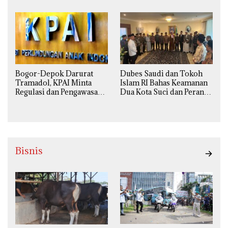
Ilmiah, Sosial, Budaya, dan
Mengkhawatirkan
Agama
Bogor-Depok Darurat
Dubes Saudi dan Tokoh
Tramadol, KPAI Minta
Islam RI Bahas Keamanan
Regulasi dan Pengawasan
Dua Kota Suci dan Peran
Diperketat
Strategis Indonesia
Bisnis