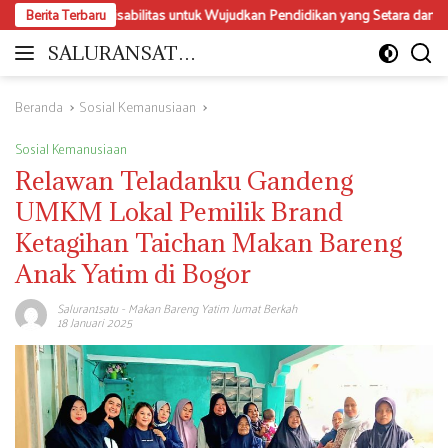
Langsung
da Disabilitas untuk Wujudkan Pendidikan yang Setara dan Inklusif
Berita Terbaru
ke
konten
SALURANSATU.
Moderat
COM
dan
Mencerdaskan
Beranda
Sosial Kemanusiaan
Sosial Kemanusiaan
Relawan Teladanku Gandeng
UMKM Lokal Pemilik Brand
Ketagihan Taichan Makan Bareng
Anak Yatim di Bogor
Saluran1satu
-
Makan Bareng Yatim Jumat Berkah
18 Januari 2025