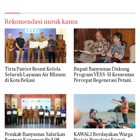
Rekomendasi untuk kamu
Tirta Patriot Resmi Kelola
Bupati Banyumas Dukung
Seluruh Layanan Air Minum
Program YESS-SI Kementan
di Kota Bekasi
Percepat Regenerasi Petani
Muda
Pemkab Banyumas Salurkan
KAWALI Berdayakan Warga
Bantuan Keuangan Rp3,08
Pesisir Pemalang Kuasai