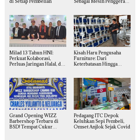
di Setiap Pembelian
Sebagai Mesin Penggerak
Ekonomi Syariah di
Daerah
Milad 13 Tahun HNI:
Kisah Haru Pengusaha
Perkuat Kolaborasi,
Furniture: Dari
Perluas Jaringan Halal, dan
Keterbatasan Hingga
Luncurkan Inovasi
Pesanan Ribuan Set Meja-
Hiburan
Kursi Sekolah
Grand Opening WIZZ
Pedagang ITC Depok
Barbershop Terbaru di
Keluhkan Sepi Pembeli,
BSD! Tempat Cukur
Omset Anjlok Sejak Covid
Kekinian Premium Harga
Kaki Lima