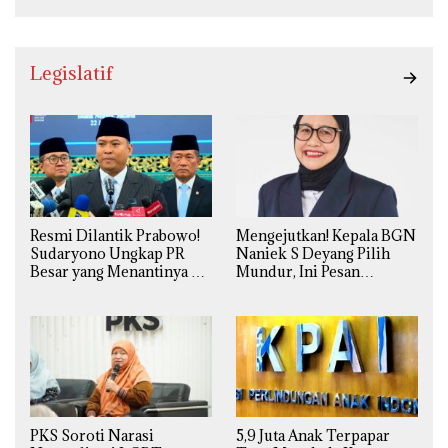
Legislatif
Resmi Dilantik Prabowo!
Mengejutkan! Kepala BGN
Sudaryono Ungkap PR
Naniek S Deyang Pilih
Besar yang Menantinya di
Mundur, Ini Pesan
Badan Gizi Nasional
Presiden Prabowo
PKS Soroti Narasi
5,9 Juta Anak Terpapar