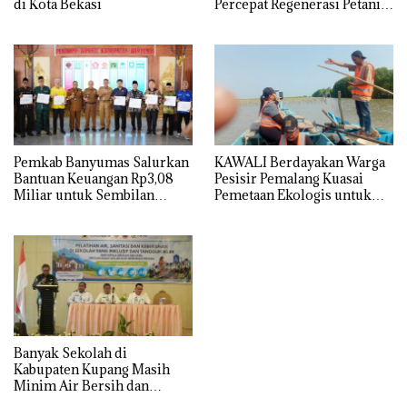
di Kota Bekasi
Percepat Regenerasi Petani
Muda
Pemkab Banyumas Salurkan
KAWALI Berdayakan Warga
Bantuan Keuangan Rp3,08
Pesisir Pemalang Kuasai
Miliar untuk Sembilan
Pemetaan Ekologis untuk
Parpol
Dukung FOLU Net Sink
2030
Banyak Sekolah di
Kabupaten Kupang Masih
Minim Air Bersih dan
Sanitasi Layak