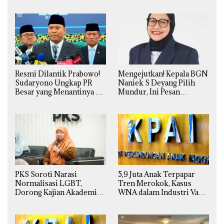
Resmi Dilantik Prabowo!
Mengejutkan! Kepala BGN
Sudaryono Ungkap PR
Naniek S Deyang Pilih
Besar yang Menantinya di
Mundur, Ini Pesan
Badan Gizi Nasional
Presiden Prabowo
PKS Soroti Narasi
5,9 Juta Anak Terpapar
Normalisasi LGBT,
Tren Merokok, Kasus
Dorong Kajian Akademik
WNA dalam Industri Vape
yang Utuh dari Perspektif
Ilegal Kian
Ilmiah, Sosial, Budaya, dan
Mengkhawatirkan
Agama