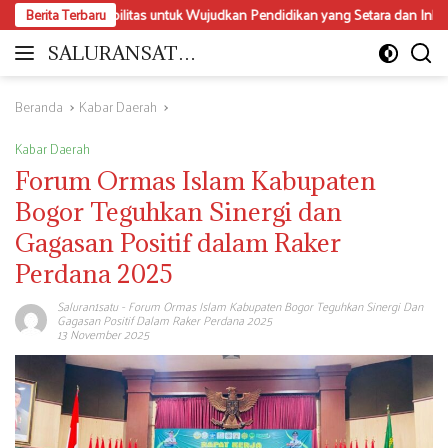
Langsung
isabilitas untuk Wujudkan Pendidikan yang Setara dan Inklusif
Berita Terbaru
Da
ke
konten
SALURANSATU.
Moderat
COM
dan
Mencerdaskan
Beranda
Kabar Daerah
Kabar Daerah
Forum Ormas Islam Kabupaten
Bogor Teguhkan Sinergi dan
Gagasan Positif dalam Raker
Perdana 2025
Saluran1satu
-
Forum Ormas Islam Kabupaten Bogor Teguhkan Sinergi Dan
Gagasan Positif Dalam Raker Perdana 2025
13 November 2025