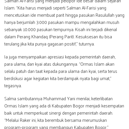
Salman Al-Farisi yang menjadi pelopor ide besar dalam sejarah
Islam. “Kita harus menjadi seperti Salman Al-Farisi yang
mencetuskan ide membuat parit hingga pasukan Rasulullah yang
hanya berjumlah 3.000 pasukan mampu mengalahkan musuh
sebanyak 10.000 pasukan tempurnya. Kisah ini terjadi dikenal
dalam Perang Khandaq (Perang Parit). Kesuksesan itu bisa
terulang jika kita punya gagasan positif,” tuturnya.
Ia juga menyampaikan apresiasi kepada pemerintah daerah,
para ulama, dan kyai atas dukungannya. “Ormas Islam akan
selalu patuh dan taat kepada para ulama dan kyai, serta terus
berdiskusi agar kegiatan kita berdampak nyata bagi umat,”
tegasnya.
Salma sambutannya Muhammad Yani menilai, keterlibatan
Ormas Islam yang ada di Kabupaten Bogor menjadi kesempatan
baik untuk memperkuat sinergi dengan pemerintah daerah.
“Melalui Raker ini, kita berembuk bersama merumuskan
program-program yang membangun Kabupaten Bogor,”