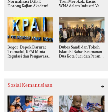
Normalisasi LGBT,
Tren Merokok, Kasus
Dorong Kajian Akademik
WNA dalam Industri Vape
yang Utuh dari Perspektif
Ilegal Kian
Ilmiah, Sosial, Budaya, dan
Mengkhawatirkan
Agama
Bogor-Depok Darurat
Dubes Saudi dan Tokoh
Tramadol, KPAI Minta
Islam RI Bahas Keamanan
Regulasi dan Pengawasan
Dua Kota Suci dan Peran
Diperketat
Strategis Indonesia
Sosial Kemanusiaan