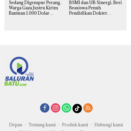
Sedang Digempur Perang,
BSMI dan UB Sinergi, Beri
Warga Gaza Justru Kirim
Beasiswa Penuh
Bantuan 1.000 Dolar
Pendidikan Dokter
untuk Korban Banjir
Spesialis Obgin untuk
Sumatra
Palestina
Depan
Tentang kami
Produk kami
Hubungi kami