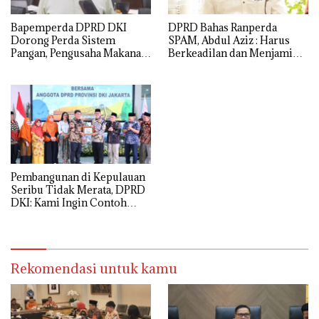
Bapemperda DPRD DKI
DPRD Bahas Ranperda
Dorong Perda Sistem
SPAM, Abdul Aziz : Harus
Pangan, Pengusaha Makanan
Berkeadilan dan Menjamin
Wajib Kelola Sampah
Pelayanan Air Minum
Organik
Berkualitas bagi Warga
Pembangunan di Kepulauan
Seribu Tidak Merata, DPRD
DKI: Kami Ingin Contoh
Sulawesi Utara
Rekomendasi untuk kamu