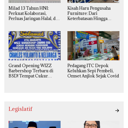
Milad 13 Tahun HNI:
Kisah Haru Pengusaha
Perkuat Kolaborasi,
Furniture: Dari
Perluas Jaringan Halal, dan
Keterbatasan Hingga
Luncurkan Inovasi
Pesanan Ribuan Set Meja-
Hiburan
Kursi Sekolah
Grand Opening WIZZ
Pedagang ITC Depok
Barbershop Terbaru di
Keluhkan Sepi Pembeli,
BSD! Tempat Cukur
Omset Anjlok Sejak Covid
Kekinian Premium Harga
Kaki Lima
Legislatif