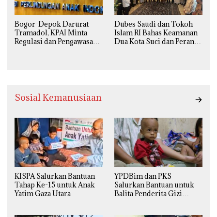
Bogor-Depok Darurat
Dubes Saudi dan Tokoh
Tramadol, KPAI Minta
Islam RI Bahas Keamanan
Regulasi dan Pengawasan
Dua Kota Suci dan Peran
Diperketat
Strategis Indonesia
Sosial Kemanusiaan
KISPA Salurkan Bantuan
YPDBim dan PKS
Tahap Ke-15 untuk Anak
Salurkan Bantuan untuk
Yatim Gaza Utara
Balita Penderita Gizi
Buruk di Jakarta Barat