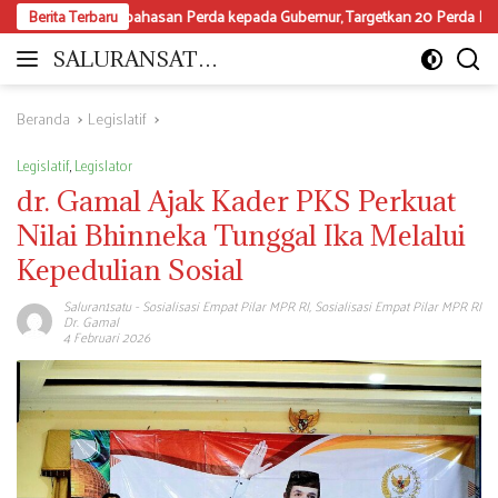
Langsung
mbahasan Perda kepada Gubernur, Targetkan 20 Perda Rampung 2026
Berita Terbaru
ke
konten
SALURANSATU.
Moderat
COM
dan
Mencerdaskan
Beranda
Legislatif
Legislatif
,
Legislator
dr. Gamal Ajak Kader PKS Perkuat
Nilai Bhinneka Tunggal Ika Melalui
Kepedulian Sosial
Saluran1satu
-
Sosialisasi Empat Pilar MPR RI
,
Sosialisasi Empat Pilar MPR RI
Dr. Gamal
4 Februari 2026