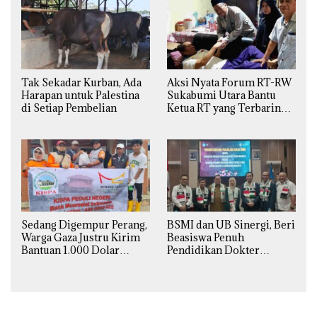
Tak Sekadar Kurban, Ada
Aksi Nyata Forum RT-RW
Harapan untuk Palestina
Sukabumi Utara Bantu
di Setiap Pembelian
Ketua RT yang Terbaring
Sakit
Sedang Digempur Perang,
BSMI dan UB Sinergi, Beri
Warga Gaza Justru Kirim
Beasiswa Penuh
Bantuan 1.000 Dolar
Pendidikan Dokter
untuk Korban Banjir
Spesialis Obgin untuk
Sumatra
Palestina