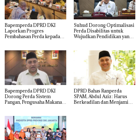
Bapemperda DPRD DKI
Suhud Dorong Optimalisasi
Laporkan Progres
Perda Disabilitas untuk
Pembahasan Perda kepada
Wujudkan Pendidikan yang
Gubernur, Targetkan 20
Setara dan Inklusif
Perda Rampung 2026
Bapemperda DPRD DKI
DPRD Bahas Ranperda
Dorong Perda Sistem
SPAM, Abdul Aziz : Harus
Pangan, Pengusaha Makanan
Berkeadilan dan Menjamin
Wajib Kelola Sampah
Pelayanan Air Minum
Organik
Berkualitas bagi Warga