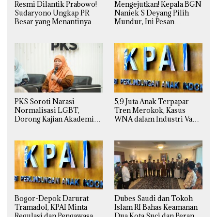
Resmi Dilantik Prabowo!
Mengejutkan! Kepala BGN
Sudaryono Ungkap PR
Naniek S Deyang Pilih
Besar yang Menantinya di
Mundur, Ini Pesan
Badan Gizi Nasional
Presiden Prabowo
PKS Soroti Narasi
5,9 Juta Anak Terpapar
Normalisasi LGBT,
Tren Merokok, Kasus
Dorong Kajian Akademik
WNA dalam Industri Vape
yang Utuh dari Perspektif
Ilegal Kian
Ilmiah, Sosial, Budaya, dan
Mengkhawatirkan
Agama
Bogor-Depok Darurat
Dubes Saudi dan Tokoh
Tramadol, KPAI Minta
Islam RI Bahas Keamanan
Regulasi dan Pengawasan
Dua Kota Suci dan Peran