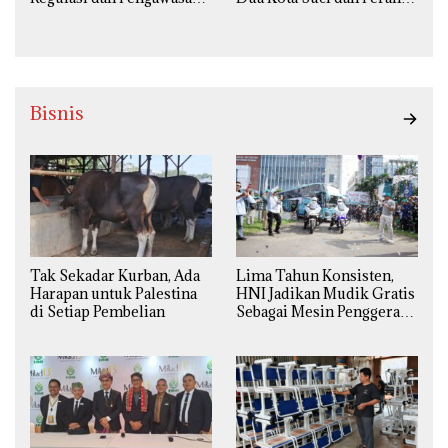
Diperketat
Strategis Indonesia
Bisnis
Tak Sekadar Kurban, Ada
Lima Tahun Konsisten,
Harapan untuk Palestina
HNI Jadikan Mudik Gratis
di Setiap Pembelian
Sebagai Mesin Penggerak
Ekonomi Syariah di
Daerah