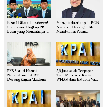
Resmi Dilantik Prabowo!
Mengejutkan! Kepala BGN
Sudaryono Ungkap PR
Naniek S Deyang Pilih
Besar yang Menantinya di
Mundur, Ini Pesan
Badan Gizi Nasional
Presiden Prabowo
PKS Soroti Narasi
5,9 Juta Anak Terpapar
Normalisasi LGBT,
Tren Merokok, Kasus
Dorong Kajian Akademik
WNA dalam Industri Vape
yang Utuh dari Perspektif
Ilegal Kian
Ilmiah, Sosial, Budaya, dan
Mengkhawatirkan
Agama