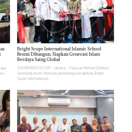
tas
Bright Scope International Islamic School
i
Resmi Dibangun, Siapkan Generasi Islam
Berdaya Saing Global
baga
SALURANSATU.COM – Jakarta – Yayasan Mentari Edukasi
ara
Gemilang resmi memulai pembangunan gedung Bright
Scope International…