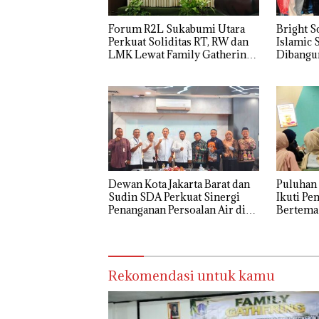
Forum R2L Sukabumi Utara
Bright S
Perkuat Soliditas RT, RW dan
Islamic 
LMK Lewat Family Gathering
Dibangun
di Bogor
Islam Be
Dewan Kota Jakarta Barat dan
Puluhan 
Sudin SDA Perkuat Sinergi
Ikuti Pe
Penanganan Persoalan Air di
Bertema
Delapan Kecamatan
Rekomendasi untuk kamu