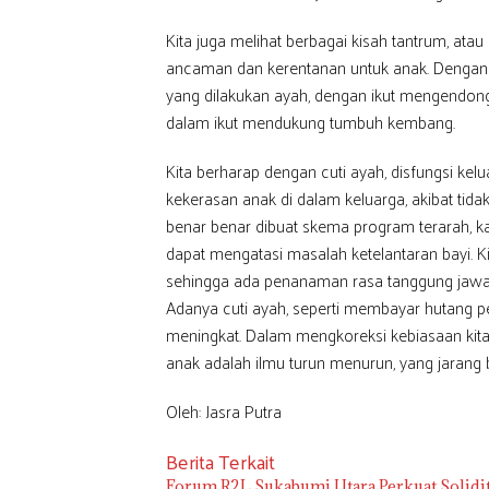
Kita juga melihat berbagai kisah tantrum, ata
ancaman dan kerentanan untuk anak. Dengan cu
yang dilakukan ayah, dengan ikut mengendo
dalam ikut mendukung tumbuh kembang.
Kita berharap dengan cuti ayah, disfungsi kel
kekerasan anak di dalam keluarga, akibat tidak 
benar benar dibuat skema program terarah, k
dapat mengatasi masalah ketelantaran bayi. Ki
sehingga ada penanaman rasa tanggung jawab
Adanya cuti ayah, seperti membayar hutang 
meningkat. Dalam mengkoreksi kebiasaan kit
anak adalah ilmu turun menurun, yang jarang bis
Oleh: Jasra Putra
Berita Terkait
Forum R2L Sukabumi Utara Perkuat Solidi