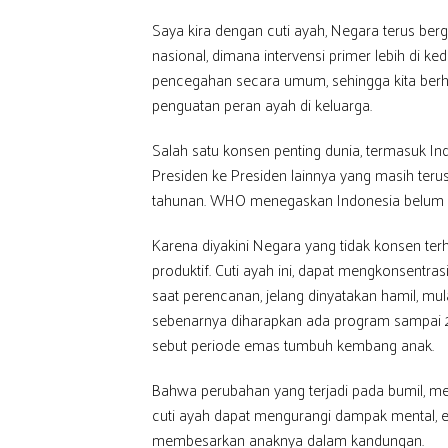
Saya kira dengan cuti ayah, Negara terus ber
nasional, dimana intervensi primer lebih di
pencegahan secara umum, sehingga kita berh
penguatan peran ayah di keluarga.
Salah satu konsen penting dunia, termasuk Ind
Presiden ke Presiden lainnya yang masih te
tahunan. WHO menegaskan Indonesia belum m
Karena diyakini Negara yang tidak konsen te
produktif. Cuti ayah ini, dapat mengkonsentr
saat perencanan, jelang dinyatakan hamil, mul
sebenarnya diharapkan ada program sampai 2
sebut periode emas tumbuh kembang anak.
Bahwa perubahan yang terjadi pada bumil, m
cuti ayah dapat mengurangi dampak mental, e
membesarkan anaknya dalam kandungan.