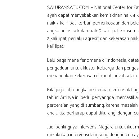
SALURANSATU.COM. – National Center for Fath
ayah dapat menyebabkan kemiskinan naik 4 kali l
naik 7 kali lipat, korban pemerkosaan dan pelece
angka putus sekolah naik 9 kali lipat, konsumsi 
2 kali lipat, perilaku agresif dan kekerasan nai
kali lipat.
Lalu bagaimana fenomena di Indonesia, cat
pengaduan untuk kluster keluarga dan pengasu
menandakan kekerasan di ranah privat selalu
Kita juga tahu angka perceraian termasuk tingg
tahun. Artinya ini perlu penyangga, memastik
perceraian yang di sumbang, karena masalah 
anak, kita berharap dapat dikurangi dengan cut
Jadi pentingnya intervensi Negara untuk ikut
melakukan intervensi langsung dengan cuti ay