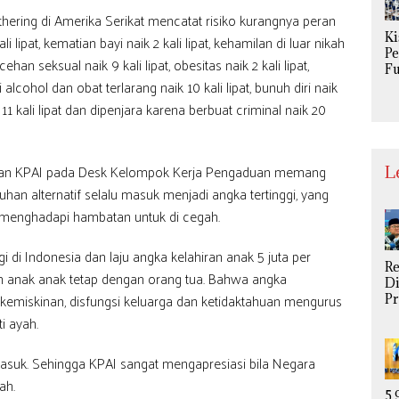
Se
ering di Amerika Serikat mencatat risiko kurangnya peran
P
Ki
ipat, kematian bayi naik 2 kali lipat, kehamilan di luar nikah
P
han seksual naik 9 kali lipat, obesitas naik 2 kali lipat,
Fu
alcohol dan obat terlarang naik 10 kali lipat, bunuh diri naik
Da
Ke
k 11 kali lipat dan dipenjara karena berbuat criminal naik 20
n 
P
Ri
Me
atan KPAI pada Desk Kelompok Kerja Pengaduan memang
L
S
han alternatif selalu masuk menjadi angka tertinggi, yang
 menghadapi hambatan untuk di cegah.
i di Indonesia dan laju angka kelahiran anak 5 juta per
R
an anak anak tetap dengan orang tua. Bahwa angka
Di
kemiskinan, disfungsi keluarga dan ketidaktahuan mengurus
P
S
i ayah.
U
Be
 masuk. Sehingga KPAI sangat mengapresiasi bila Negara
M
di
ah.
Gi
5,