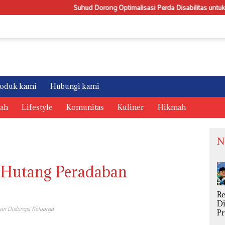
Suhud Dorong Optimalisasi Perda Disabilitas untuk Wujudkan Pendidikan
oduk kami
Hubungi kami
rah
Lifestyle
Komunitas
Kuliner
Hikmah
N
 Hutang Peradaban
R
Di
n Disfungsi Keluarga
P
S