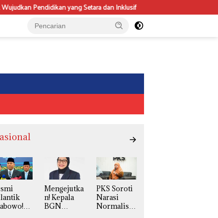
 yang Setara dan Inklusif
Dari Statistik ke Propaganda: Membaca
asional
esmi
Mengejutka
PKS Soroti
lantik
n! Kepala
Narasi
rabowo!
BGN
Normalisas
udaryono
Naniek S
i LGBT,