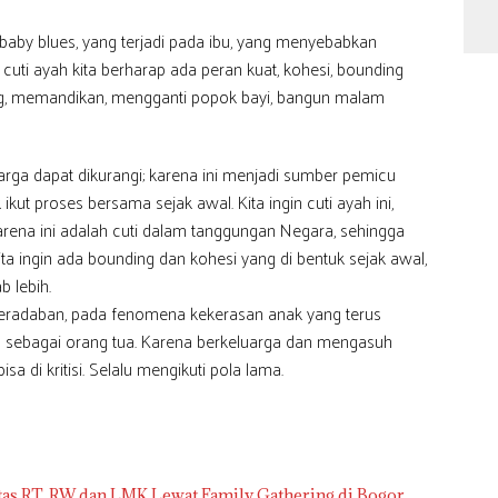
S
Ut
u baby blues, yang terjadi pada ibu, yang menyebabkan
Ke
ti ayah kita berharap ada peran kuat, kohesi, bounding
y
Te
ng, memandikan, mengganti popok bayi, bangun malam
Sa
uarga dapat dikurangi; karena ini menjadi sumber pemicu
ikut proses bersama sejak awal. Kita ingin cuti ayah ini,
arena ini adalah cuti dalam tanggungan Negara, sehingga
ta ingin ada bounding dan kohesi yang di bentuk sejak awal,
 lebih.
peradaban, pada fenomena kekerasan anak yang terus
a sebagai orang tua. Karena berkeluarga dan mengasuh
a di kritisi. Selalu mengikuti pola lama.
tas RT, RW dan LMK Lewat Family Gathering di Bogor