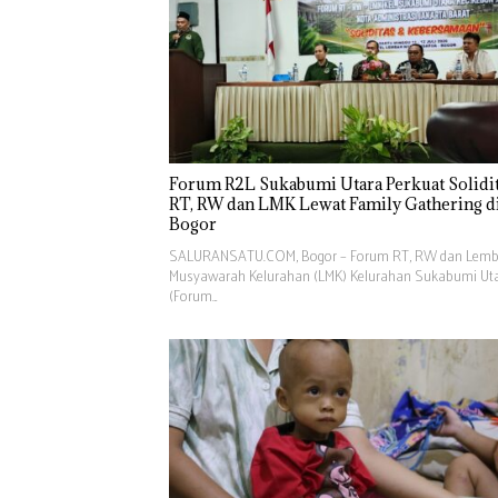
Forum R2L Sukabumi Utara Perkuat Solidi
RT, RW dan LMK Lewat Family Gathering d
Bogor
SALURANSATU.COM, Bogor – Forum RT, RW dan Lem
Musyawarah Kelurahan (LMK) Kelurahan Sukabumi Ut
(Forum…