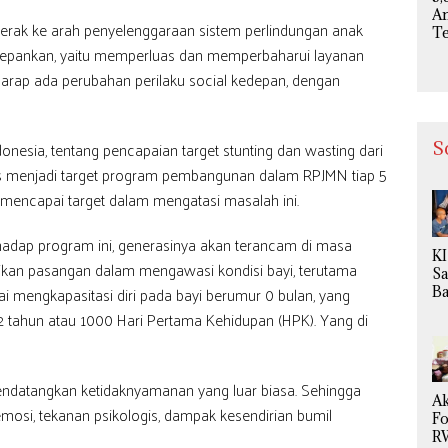
Na
A
gerak ke arah penyelenggaraan sistem perlindungan anak
T
 kedepankan, yaitu memperluas dan memperbaharui layanan
T
M
arap ada perubahan perilaku social kedepan, dengan
K
d
In
Va
onesia, tentang pencapaian target stunting dan wasting dari
S
Ki
rus menjadi target program pembangunan dalam RPJMN tiap 5
M
encapai target dalam mengatasi masalah ini.
at
rhadap program ini, generasinya akan terancam di masa
K
asikan pasangan dalam mengawasi kondisi bayi, terutama
Sa
ai mengkapasitasi diri pada bayi berumur 0 bulan, yang
B
Ta
 tahun atau 1000 Hari Pertama Kehidupan (HPK). Yang di
15
An
Ga
endatangkan ketidaknyamanan yang luar biasa. Sehingga
Ak
mosi, tekanan psikologis, dampak kesendirian bumil
F
R