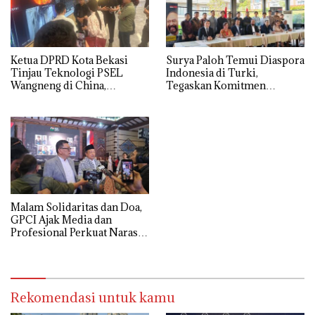
Ketua DPRD Kota Bekasi
Surya Paloh Temui Diaspora
Tinjau Teknologi PSEL
Indonesia di Turki,
Wangneng di China,
Tegaskan Komitmen
Optimistis Proyek
Mendukung Anak Bangsa di
Bantargebang Segera
Luar Negeri
Dimulai
Malam Solidaritas dan Doa,
GPCI Ajak Media dan
Profesional Perkuat Narasi
Pembebasan Palestina
Rekomendasi untuk kamu