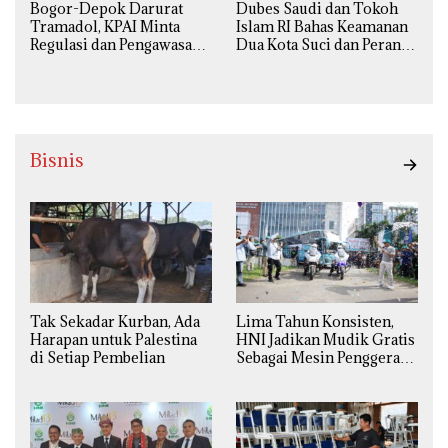
Bogor-Depok Darurat
Dubes Saudi dan Tokoh
Tramadol, KPAI Minta
Islam RI Bahas Keamanan
Regulasi dan Pengawasan
Dua Kota Suci dan Peran
Diperketat
Strategis Indonesia
Bisnis
Tak Sekadar Kurban, Ada
Lima Tahun Konsisten,
Harapan untuk Palestina
HNI Jadikan Mudik Gratis
di Setiap Pembelian
Sebagai Mesin Penggerak
Ekonomi Syariah di
Daerah