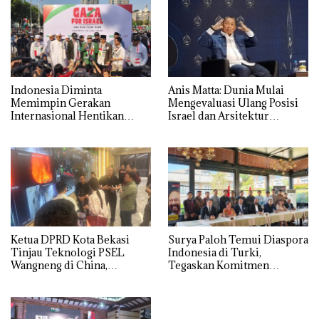
Indonesia Diminta
Anis Matta: Dunia Mulai
Memimpin Gerakan
Mengevaluasi Ulang Posisi
Internasional Hentikan
Israel dan Arsitektur
Tragedi Kemanusiaan di
Keamanan Timur Tengah
Gaza
Ketua DPRD Kota Bekasi
Surya Paloh Temui Diaspora
Tinjau Teknologi PSEL
Indonesia di Turki,
Wangneng di China,
Tegaskan Komitmen
Optimistis Proyek
Mendukung Anak Bangsa di
Bantargebang Segera
Luar Negeri
Dimulai