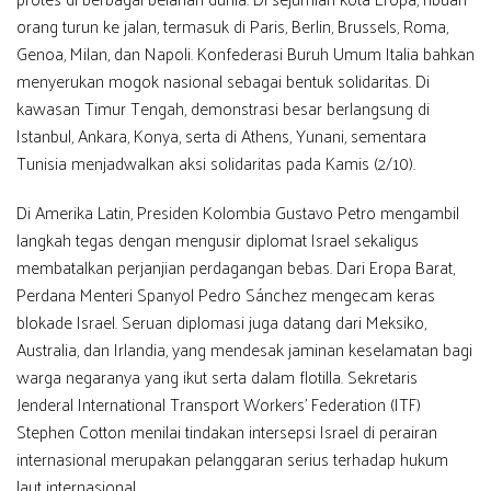
orang turun ke jalan, termasuk di Paris, Berlin, Brussels, Roma,
Genoa, Milan, dan Napoli. Konfederasi Buruh Umum Italia bahkan
menyerukan mogok nasional sebagai bentuk solidaritas. Di
kawasan Timur Tengah, demonstrasi besar berlangsung di
Istanbul, Ankara, Konya, serta di Athens, Yunani, sementara
Tunisia menjadwalkan aksi solidaritas pada Kamis (2/10).
Di Amerika Latin, Presiden Kolombia Gustavo Petro mengambil
langkah tegas dengan mengusir diplomat Israel sekaligus
membatalkan perjanjian perdagangan bebas. Dari Eropa Barat,
Perdana Menteri Spanyol Pedro Sánchez mengecam keras
blokade Israel. Seruan diplomasi juga datang dari Meksiko,
Australia, dan Irlandia, yang mendesak jaminan keselamatan bagi
warga negaranya yang ikut serta dalam flotilla. Sekretaris
Jenderal International Transport Workers’ Federation (ITF)
Stephen Cotton menilai tindakan intersepsi Israel di perairan
internasional merupakan pelanggaran serius terhadap hukum
laut internasional.