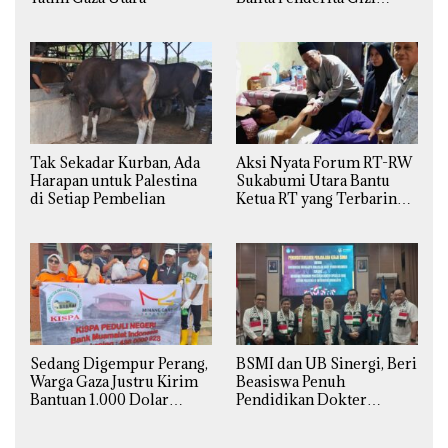
Buruk di Jakarta Barat
Tak Sekadar Kurban, Ada
Aksi Nyata Forum RT-RW
Harapan untuk Palestina
Sukabumi Utara Bantu
di Setiap Pembelian
Ketua RT yang Terbaring
Sakit
Sedang Digempur Perang,
BSMI dan UB Sinergi, Beri
Warga Gaza Justru Kirim
Beasiswa Penuh
Bantuan 1.000 Dolar
Pendidikan Dokter
untuk Korban Banjir
Spesialis Obgin untuk
Sumatra
Palestina