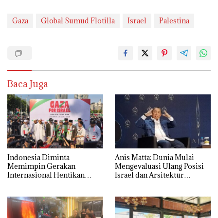
Gaza
Global Sumud Flotilla
Israel
Palestina
Baca Juga
Indonesia Diminta
Anis Matta: Dunia Mulai
Memimpin Gerakan
Mengevaluasi Ulang Posisi
Internasional Hentikan
Israel dan Arsitektur
Tragedi Kemanusiaan di
Keamanan Timur Tengah
Gaza