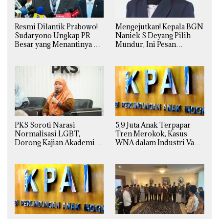
Resmi Dilantik Prabowo!
Mengejutkan! Kepala BGN
Sudaryono Ungkap PR
Naniek S Deyang Pilih
Besar yang Menantinya di
Mundur, Ini Pesan
Badan Gizi Nasional
Presiden Prabowo
PKS Soroti Narasi
5,9 Juta Anak Terpapar
Normalisasi LGBT,
Tren Merokok, Kasus
Dorong Kajian Akademik
WNA dalam Industri Vape
yang Utuh dari Perspektif
Ilegal Kian
Ilmiah, Sosial, Budaya, dan
Mengkhawatirkan
Agama