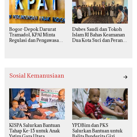
Bogor-Depok Darurat
Dubes Saudi dan Tokoh
Tramadol, KPAI Minta
Islam RI Bahas Keamanan
Regulasi dan Pengawasan
Dua Kota Suci dan Peran
Diperketat
Strategis Indonesia
Sosial Kemanusiaan
KISPA Salurkan Bantuan
YPDBim dan PKS
Tahap Ke-15 untuk Anak
Salurkan Bantuan untuk
Yatim Gaza Utara
Balita Penderita Gizi