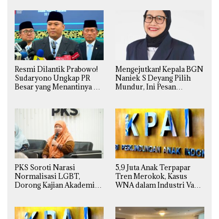
Resmi Dilantik Prabowo!
Mengejutkan! Kepala BGN
Sudaryono Ungkap PR
Naniek S Deyang Pilih
Besar yang Menantinya di
Mundur, Ini Pesan
Badan Gizi Nasional
Presiden Prabowo
PKS Soroti Narasi
5,9 Juta Anak Terpapar
Normalisasi LGBT,
Tren Merokok, Kasus
Dorong Kajian Akademik
WNA dalam Industri Vape
yang Utuh dari Perspektif
Ilegal Kian
Ilmiah, Sosial, Budaya, dan
Mengkhawatirkan
Agama