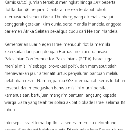
Kamis (2/10), jumlah tersebut meningkat hingga 497 peserta
flotilla dari 46 negara. Di antara mereka terdapat tokoh
internasional seperti Greta Thunberg, yang dikenal sebagai
penggerak gerakan iklim dunia, serta Mandla Mandela, anggota
parlemen Afrika Selatan sekaligus cucu dari Nelson Mandela.
Kementerian Luar Negeri Israel menuduh flotilla memiliki
keterkaitan langsung dengan Hamas melalui organisasi
Palestinian Conference for Palestinians (PCPA). Israel juga
menilai misi ini sebagai provokasi politik dan menyebut telah
menawarkan jalur alternatif untuk penyaluran bantuan melalui
pelabuhan resmi. Namun, panitia GSF membantah keras tuduhan
tersebut dan menegaskan bahwa misi ini murni bersifat
kemanusiaan, bertujuan mengirim bantuan langsung kepada
warga Gaza yang telah terisolasi akibat blokade Israel selama 18
tahun.
Intersepsi Israel terhadap flotilla segera memicu gelombang
protes di berbagai belahan dunia. Di sejumlah kota Eropa, ribuan