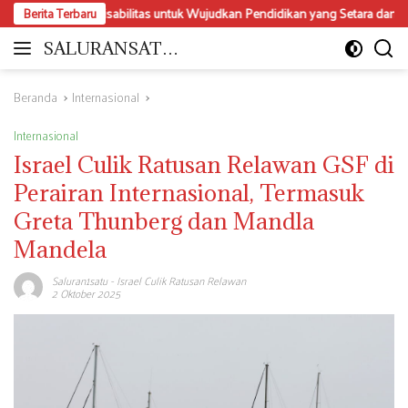
Langsung
sabilitas untuk Wujudkan Pendidikan yang Setara dan Inklusif
Berita Terbaru
Da
ke
konten
SALURANSATU.
Moderat
COM
dan
Mencerdaskan
Beranda
Internasional
Internasional
Israel Culik Ratusan Relawan GSF di
Perairan Internasional, Termasuk
Greta Thunberg dan Mandla
Mandela
Saluran1satu
-
Israel Culik Ratusan Relawan
2 Oktober 2025