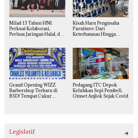
Milad 13 Tahun HNI:
Kisah Haru Pengusaha
Perkuat Kolaborasi,
Furniture: Dari
Perluas Jaringan Halal, dan
Keterbatasan Hingga
Luncurkan Inovasi
Pesanan Ribuan Set Meja-
Hiburan
Kursi Sekolah
Grand Opening WIZZ
Pedagang ITC Depok
Barbershop Terbaru di
Keluhkan Sepi Pembeli,
BSD! Tempat Cukur
Omset Anjlok Sejak Covid
Kekinian Premium Harga
Kaki Lima
Legislatif