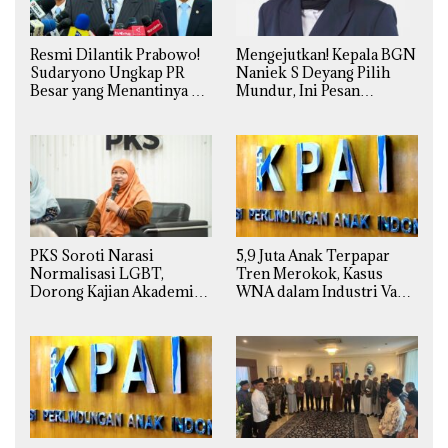
Resmi Dilantik Prabowo!
Mengejutkan! Kepala BGN
Sudaryono Ungkap PR
Naniek S Deyang Pilih
Besar yang Menantinya di
Mundur, Ini Pesan
Badan Gizi Nasional
Presiden Prabowo
PKS Soroti Narasi
5,9 Juta Anak Terpapar
Normalisasi LGBT,
Tren Merokok, Kasus
Dorong Kajian Akademik
WNA dalam Industri Vape
yang Utuh dari Perspektif
Ilegal Kian
Ilmiah, Sosial, Budaya, dan
Mengkhawatirkan
Agama