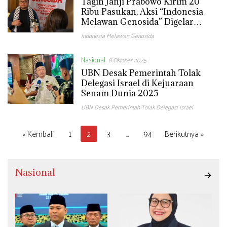
Tagih Janji Prabowo Kirim 20
Ribu Pasukan, Aksi “Indonesia
Melawan Genosida” Digelar
Minggu di Patung Kuda
Indonesia Melawan Genosida
Nasional
8 Oktober 2025
UBN Desak Pemerintah Tolak
Delegasi Israel di Kejuaraan
Senam Dunia 2025
UBN Desak Pemerintah Tolak Delegasi Israel
Paginasi
« Kembali
1
2
3
…
94
Berikutnya »
pos
Nasional