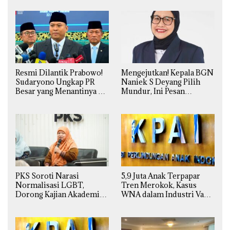
Resmi Dilantik Prabowo!
Mengejutkan! Kepala BGN
Sudaryono Ungkap PR
Naniek S Deyang Pilih
Besar yang Menantinya di
Mundur, Ini Pesan
Badan Gizi Nasional
Presiden Prabowo
PKS Soroti Narasi
5,9 Juta Anak Terpapar
Normalisasi LGBT,
Tren Merokok, Kasus
Dorong Kajian Akademik
WNA dalam Industri Vape
yang Utuh dari Perspektif
Ilegal Kian
Ilmiah, Sosial, Budaya, dan
Mengkhawatirkan
Agama