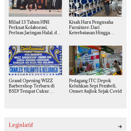
Milad 13 Tahun HNI:
Kisah Haru Pengusaha
Perkuat Kolaborasi,
Furniture: Dari
Perluas Jaringan Halal, dan
Keterbatasan Hingga
Luncurkan Inovasi
Pesanan Ribuan Set Meja-
Hiburan
Kursi Sekolah
Grand Opening WIZZ
Pedagang ITC Depok
Barbershop Terbaru di
Keluhkan Sepi Pembeli,
BSD! Tempat Cukur
Omset Anjlok Sejak Covid
Kekinian Premium Harga
Kaki Lima
Legislatif