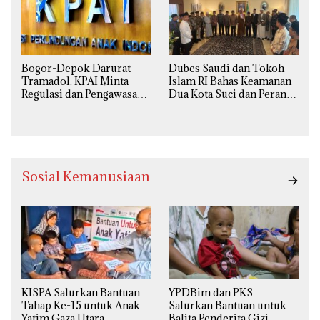
Bogor-Depok Darurat
Dubes Saudi dan Tokoh
Tramadol, KPAI Minta
Islam RI Bahas Keamanan
Regulasi dan Pengawasan
Dua Kota Suci dan Peran
Diperketat
Strategis Indonesia
Sosial Kemanusiaan
KISPA Salurkan Bantuan
YPDBim dan PKS
Tahap Ke-15 untuk Anak
Salurkan Bantuan untuk
Yatim Gaza Utara
Balita Penderita Gizi