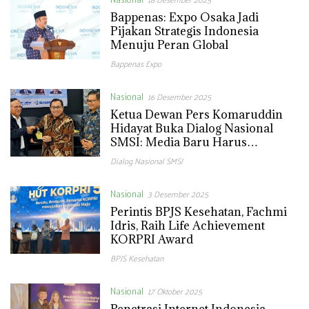
Bappenas: Expo Osaka Jadi
Pijakan Strategis Indonesia
Menuju Peran Global
Bappenas Expo
Nasional
16 Desember 2025
Ketua Dewan Pers Komaruddin
Hidayat Buka Dialog Nasional
SMSI: Media Baru Harus
Mengarah pada Pers Sehat
Dialog Nasional SMSI
Nasional
3 Desember 2025
Perintis BPJS Kesehatan, Fachmi
Idris, Raih Life Achievement
KORPRI Award
BPJS Kesehatan
Nasional
17 Oktober 2025