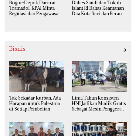
Bogor-Depok Darurat
Dubes Saudi dan Tokoh
Tramadol, KPAI Minta
Islam RI Bahas Keamanan
Regulasi dan Pengawasan
Dua Kota Suci dan Peran
Diperketat
Strategis Indonesia
Bisnis
Tak Sekadar Kurban, Ada
Lima Tahun Konsisten,
Harapan untuk Palestina
HNI Jadikan Mudik Gratis
di Setiap Pembelian
Sebagai Mesin Penggerak
Ekonomi Syariah di
Daerah