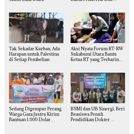
Buruk di Jakarta Barat
Tak Sekadar Kurban, Ada
Aksi Nyata Forum RT-RW
Harapan untuk Palestina
Sukabumi Utara Bantu
di Setiap Pembelian
Ketua RT yang Terbaring
Sakit
Sedang Digempur Perang,
BSMI dan UB Sinergi, Beri
Warga Gaza Justru Kirim
Beasiswa Penuh
Bantuan 1.000 Dolar
Pendidikan Dokter
untuk Korban Banjir
Spesialis Obgin untuk
Sumatra
Palestina