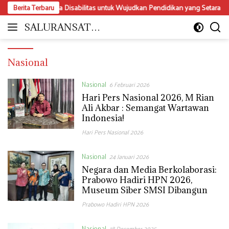
Langsung
sasi Perda Disabilitas untuk Wujudkan Pendidikan yang Setara dan Inklusi
Berita Terbaru
ke
konten
SALURANSATU.
Moderat
COM
dan
Mencerdaskan
Nasional
Nasional
6 Februari 2026
Hari Pers Nasional 2026, M Rian
Ali Akbar : Semangat Wartawan
Indonesia!
Hari Pers Nasional 2026
Nasional
24 Januari 2026
Negara dan Media Berkolaborasi:
Prabowo Hadiri HPN 2026,
Museum Siber SMSI Dibangun
Prabowo Hadiri HPN 2026
Nasional
18 Desember 2025