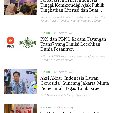
Penetrasi Internet Indonesia
Tinggi, Kemkomdigi Ajak Publik
Tingkatkan Literasi dan Buat
Konten Positif
Kemkomdigi Ajak Publik Tingkatkan Literasi Dan Buat
Konten Positif
,
Penetrasi Internet Indonesia Tinggi
Nasional
16 Oktober 2025
PKS dan PBNU Kecam Tayangan
Trans7 yang Dinilai Lecehkan
Dunia Pesantren
PKS Dan PBNU Kecam Tayangan Trans7 Yang Dinilai
Lecehkan Dunia Pesantren
Nasional
12 Oktober 2025
Aksi Akbar ‘Indonesia Lawan
Genosida’ Guncang Jakarta, Minta
Pemerintah Tegas Tolak Israel
Aksi Akbar Indonesia Lawan Genosida
Nasional
11 Oktober 2025