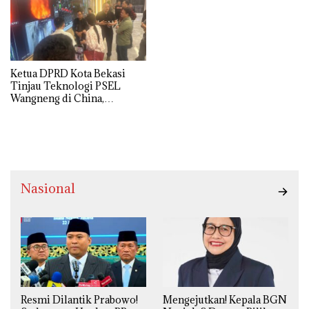
Ketua DPRD Kota Bekasi
Tinjau Teknologi PSEL
Wangneng di China,
Optimistis Proyek
Bantargebang Segera
Dimulai
Nasional
Resmi Dilantik Prabowo!
Mengejutkan! Kepala BGN