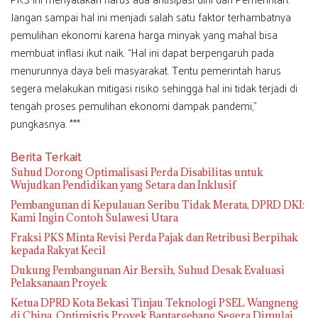
Jangan sampai hal ini menjadi salah satu faktor terhambatnya
pemulihan ekonomi karena harga minyak yang mahal bisa
membuat inflasi ikut naik. “Hal ini dapat berpengaruh pada
menurunnya daya beli masyarakat. Tentu pemerintah harus
segera melakukan mitigasi risiko sehingga hal ini tidak terjadi di
tengah proses pemulihan ekonomi dampak pandemi,”
pungkasnya. ***
Berita Terkait
Suhud Dorong Optimalisasi Perda Disabilitas untuk
Wujudkan Pendidikan yang Setara dan Inklusif
Pembangunan di Kepulauan Seribu Tidak Merata, DPRD DKI:
Kami Ingin Contoh Sulawesi Utara
Fraksi PKS Minta Revisi Perda Pajak dan Retribusi Berpihak
kepada Rakyat Kecil
Dukung Pembangunan Air Bersih, Suhud Desak Evaluasi
Pelaksanaan Proyek
Ketua DPRD Kota Bekasi Tinjau Teknologi PSEL Wangneng
di China, Optimistis Proyek Bantargebang Segera Dimulai