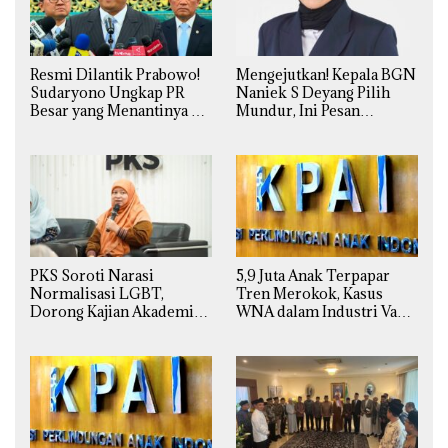
Resmi Dilantik Prabowo!
Mengejutkan! Kepala BGN
Sudaryono Ungkap PR
Naniek S Deyang Pilih
Besar yang Menantinya di
Mundur, Ini Pesan
Badan Gizi Nasional
Presiden Prabowo
PKS Soroti Narasi
5,9 Juta Anak Terpapar
Normalisasi LGBT,
Tren Merokok, Kasus
Dorong Kajian Akademik
WNA dalam Industri Vape
yang Utuh dari Perspektif
Ilegal Kian
Ilmiah, Sosial, Budaya, dan
Mengkhawatirkan
Agama