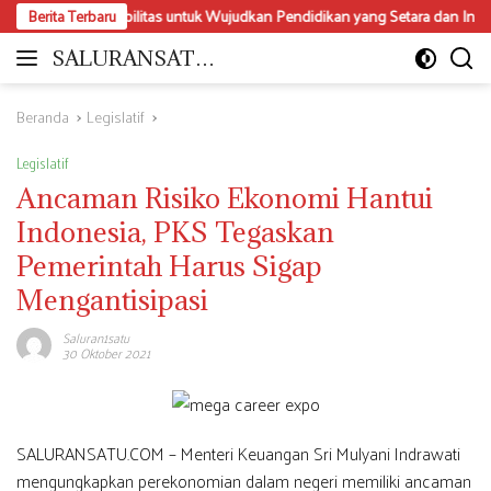
Langsung
 Disabilitas untuk Wujudkan Pendidikan yang Setara dan Inklusif
Berita Terbaru
ke
konten
SALURANSATU.
Moderat
COM
dan
Mencerdaskan
Beranda
Legislatif
Legislatif
Ancaman Risiko Ekonomi Hantui
Indonesia, PKS Tegaskan
Pemerintah Harus Sigap
Mengantisipasi
Saluran1satu
30 Oktober 2021
SALURANSATU.COM – Menteri Keuangan Sri Mulyani Indrawati
mengungkapkan perekonomian dalam negeri memiliki ancaman