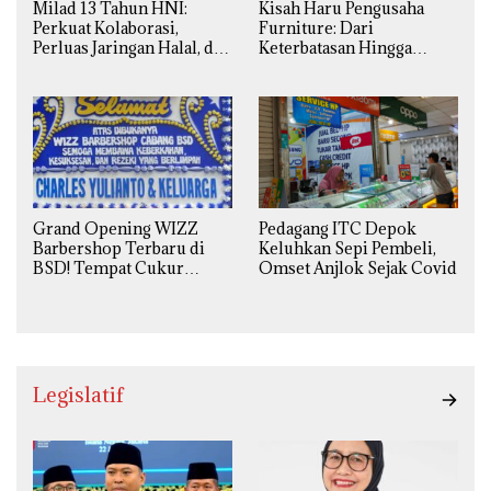
Milad 13 Tahun HNI:
Kisah Haru Pengusaha
Perkuat Kolaborasi,
Furniture: Dari
Perluas Jaringan Halal, dan
Keterbatasan Hingga
Luncurkan Inovasi
Pesanan Ribuan Set Meja-
Hiburan
Kursi Sekolah
Grand Opening WIZZ
Pedagang ITC Depok
Barbershop Terbaru di
Keluhkan Sepi Pembeli,
BSD! Tempat Cukur
Omset Anjlok Sejak Covid
Kekinian Premium Harga
Kaki Lima
Legislatif