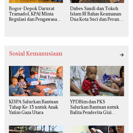
Bogor-Depok Darurat
Dubes Saudi dan Tokoh
Tramadol, KPAI Minta
Islam RI Bahas Keamanan
Regulasi dan Pengawasan
Dua Kota Suci dan Peran
Diperketat
Strategis Indonesia
Sosial Kemanusiaan
KISPA Salurkan Bantuan
YPDBim dan PKS
Tahap Ke-15 untuk Anak
Salurkan Bantuan untuk
Yatim Gaza Utara
Balita Penderita Gizi
Buruk di Jakarta Barat