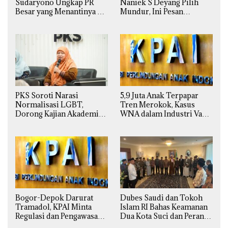
Sudaryono Ungkap PR
Naniek S Deyang Pilih
Besar yang Menantinya di
Mundur, Ini Pesan
Badan Gizi Nasional
Presiden Prabowo
PKS Soroti Narasi
5,9 Juta Anak Terpapar
Normalisasi LGBT,
Tren Merokok, Kasus
Dorong Kajian Akademik
WNA dalam Industri Vape
yang Utuh dari Perspektif
Ilegal Kian
Ilmiah, Sosial, Budaya, dan
Mengkhawatirkan
Agama
Bogor-Depok Darurat
Dubes Saudi dan Tokoh
Tramadol, KPAI Minta
Islam RI Bahas Keamanan
Regulasi dan Pengawasan
Dua Kota Suci dan Peran
Diperketat
Strategis Indonesia