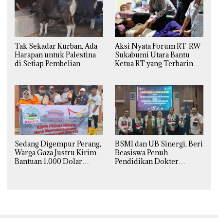
Tak Sekadar Kurban, Ada
Aksi Nyata Forum RT-RW
Harapan untuk Palestina
Sukabumi Utara Bantu
di Setiap Pembelian
Ketua RT yang Terbaring
Sakit
Sedang Digempur Perang,
BSMI dan UB Sinergi, Beri
Warga Gaza Justru Kirim
Beasiswa Penuh
Bantuan 1.000 Dolar
Pendidikan Dokter
untuk Korban Banjir
Spesialis Obgin untuk
Sumatra
Palestina