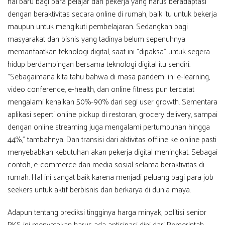
hal baru bagi para pelajar dan pekerja yang harus beradaptasi
dengan beraktivitas secara online di rumah, baik itu untuk bekerja
maupun untuk mengikuti pembelajaran. Sedangkan bagi
masyarakat dan bisnis yang tadinya belum sepenuhnya
memanfaatkan teknologi digital, saat ini “dipaksa” untuk segera
hidup berdampingan bersama teknologi digital itu sendiri.
“Sebagaimana kita tahu bahwa di masa pandemi ini e-learning,
video conference, e-health, dan online fitness pun tercatat
mengalami kenaikan 50%-90% dari segi user growth. Sementara
aplikasi seperti online pickup di restoran, grocery delivery, sampai
dengan online streaming juga mengalami pertumbuhan hingga
44%,” tambahnya. Dan transisi dari aktivitas offline ke online pasti
menyebabkan kebutuhan akan pekerja digital meningkat. Sebagai
contoh, e-commerce dan media sosial selama beraktivitas di
rumah. Hal ini sangat baik karena menjadi peluang bagi para job
seekers untuk aktif berbisnis dan berkarya di dunia maya.
Adapun tentang prediksi tingginya harga minyak, politisi senior
PKS ini menyatakan harus ada antisipasi dini dari Pemerintah.