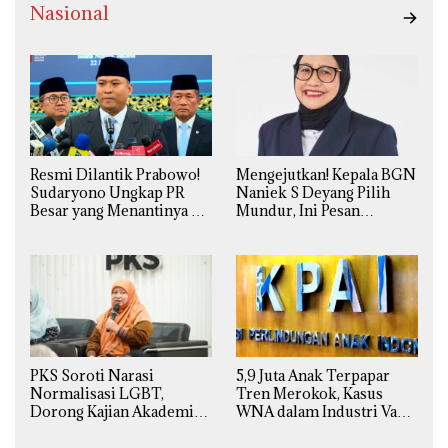
Nasional
Resmi Dilantik Prabowo!
Mengejutkan! Kepala BGN
Sudaryono Ungkap PR
Naniek S Deyang Pilih
Besar yang Menantinya di
Mundur, Ini Pesan
Badan Gizi Nasional
Presiden Prabowo
PKS Soroti Narasi
5,9 Juta Anak Terpapar
Normalisasi LGBT,
Tren Merokok, Kasus
Dorong Kajian Akademik
WNA dalam Industri Vape
yang Utuh dari Perspektif
Ilegal Kian
Ilmiah, Sosial, Budaya, dan
Mengkhawatirkan