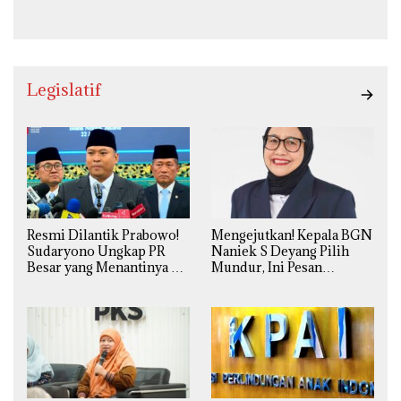
Kekinian Premium Harga
Kaki Lima
Legislatif
Resmi Dilantik Prabowo!
Mengejutkan! Kepala BGN
Sudaryono Ungkap PR
Naniek S Deyang Pilih
Besar yang Menantinya di
Mundur, Ini Pesan
Badan Gizi Nasional
Presiden Prabowo