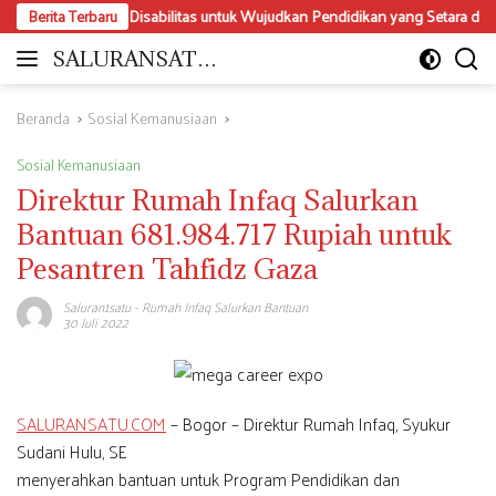
Langsung
 Perda Disabilitas untuk Wujudkan Pendidikan yang Setara dan Inklusif
Berita Terbaru
ke
konten
SALURANSATU.
Moderat
COM
dan
Mencerdaskan
Beranda
Sosial Kemanusiaan
Sosial Kemanusiaan
Direktur Rumah Infaq Salurkan
Bantuan 681.984.717 Rupiah untuk
Pesantren Tahfidz Gaza
Saluran1satu
-
Rumah Infaq Salurkan Bantuan
30 Juli 2022
SALURANSATU.COM
– Bogor – Direktur Rumah Infaq, Syukur
Sudani Hulu, SE
menyerahkan bantuan untuk Program Pendidikan dan