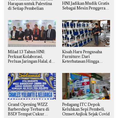
HNI Jadikan Mudik Gratis
Harapan untuk Palestina
Sebagai Mesin Penggerak
di Setiap Pembelian
Ekonomi Syariah di
Daerah
Milad 13 Tahun HNI:
Kisah Haru Pengusaha
Perkuat Kolaborasi,
Furniture: Dari
Perluas Jaringan Halal, dan
Keterbatasan Hingga
Luncurkan Inovasi
Pesanan Ribuan Set Meja-
Hiburan
Kursi Sekolah
Grand Opening WIZZ
Pedagang ITC Depok
Barbershop Terbaru di
Keluhkan Sepi Pembeli,
BSD! Tempat Cukur
Omset Anjlok Sejak Covid