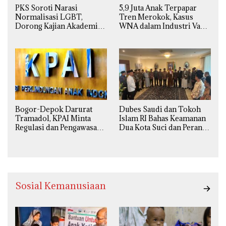
PKS Soroti Narasi
5,9 Juta Anak Terpapar
Normalisasi LGBT,
Tren Merokok, Kasus
Dorong Kajian Akademik
WNA dalam Industri Vape
yang Utuh dari Perspektif
Ilegal Kian
Ilmiah, Sosial, Budaya, dan
Mengkhawatirkan
Agama
Bogor-Depok Darurat
Dubes Saudi dan Tokoh
Tramadol, KPAI Minta
Islam RI Bahas Keamanan
Regulasi dan Pengawasan
Dua Kota Suci dan Peran
Diperketat
Strategis Indonesia
Sosial Kemanusiaan