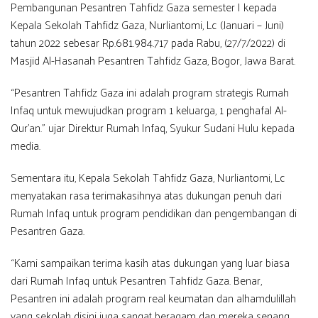
Pembangunan Pesantren Tahfidz Gaza semester I kepada
Kepala Sekolah Tahfidz Gaza, Nurliantomi, Lc (Januari – Juni)
tahun 2022 sebesar Rp.681.984.717 pada Rabu, (27/7/2022) di
Masjid Al-Hasanah Pesantren Tahfidz Gaza, Bogor, Jawa Barat.
“Pesantren Tahfidz Gaza ini adalah program strategis Rumah
Infaq untuk mewujudkan program 1 keluarga, 1 penghafal Al-
Qur’an.” ujar Direktur Rumah Infaq, Syukur Sudani Hulu kepada
media.
Sementara itu, Kepala Sekolah Tahfidz Gaza, Nurliantomi, Lc
menyatakan rasa terimakasihnya atas dukungan penuh dari
Rumah Infaq untuk program pendidikan dan pengembangan di
Pesantren Gaza.
“Kami sampaikan terima kasih atas dukungan yang luar biasa
dari Rumah Infaq untuk Pesantren Tahfidz Gaza. Benar,
Pesantren ini adalah program real keumatan dan alhamdulillah
yang sekolah disini juga sangat beragam dan mereka senang